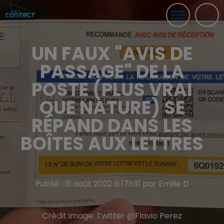
UN FAUX "AVIS DE
PASSAGE" DE LA
POSTE (PLUS VRAI
QUE NATURE) SE
RÉPAND DANS LES
BOÎTES AUX LETTRES
Publié : 31 août 2022 à 17h31 par Emilie D
Crédit image:
Twitter @Flavio Perez