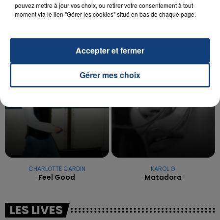
La famille a porté plainte contre la clinique qui a
pouvez mettre à jour vos choix, ou retirer votre consentement à tout
moment via le lien "Gérer les cookies" situé en bas de chaque page.
reconnu sa responsabilité et présenté ses
excuses.
TITRES DIFFUSÉS
Accepter et fermer
19h28
19h28
19h26
19h26
Gérer mes choix
CHARLOTTE CARDIN
KAROL G
Feel Good
Matadora
LES LIVES