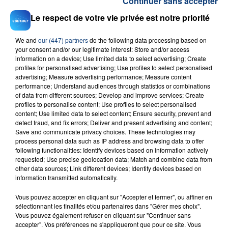
Continuer sans accepter
Le respect de votre vie privée est notre priorité
We and
our (447) partners
do the following data processing based on
your consent and/or our legitimate interest: Store and/or access
information on a device; Use limited data to select advertising; Create
profiles for personalised advertising; Use profiles to select personalised
23 juillet 2026
advertising; Measure advertising performance; Measure content
INCENDIE MORTEL À LENS : UNE FEMME ET
performance; Understand audiences through statistics or combinations
SON BÉBÉ ENTRE LA VIE ET LA...
of data from different sources; Develop and improve services; Create
profiles to personalise content; Use profiles to select personalised
Un homme s'est immolé par le feu après avoir
content; Use limited data to select content; Ensure security, prevent and
aspergé sa compagne et leur bébé de trois mois
detect fraud, and fix errors; Deliver and present advertising and content;
d'un liquide inflammable.
Save and communicate privacy choices. These technologies may
process personal data such as IP address and browsing data to offer
following functionalities: Identify devices based on information actively
requested; Use precise geolocation data; Match and combine data from
other data sources; Link different devices; Identify devices based on
information transmitted automatically.
Vous pouvez accepter en cliquant sur "Accepter et fermer", ou affiner en
20 juillet 2026
sélectionnant les finalités et/ou partenaires dans "Gérer mes choix".
UNE ADOLESCENTE DEVANT SE FAIRE
Vous pouvez également refuser en cliquant sur "Continuer sans
OPÉRER DE LA CHEVILLE RESSORT DE LA...
accepter". Vos préférences ne s'appliqueront que pour ce site. Vous