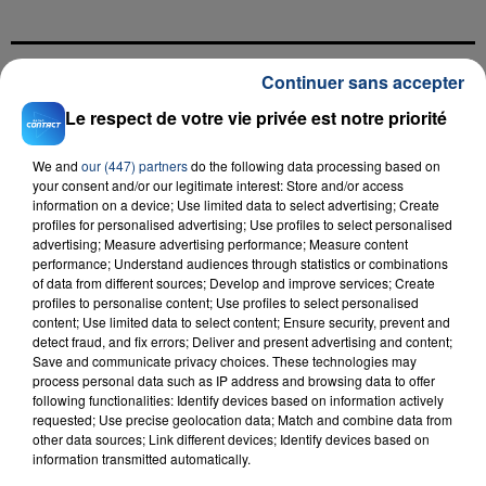
Continuer sans accepter
FIL D'ACTU
Le respect de votre vie privée est notre priorité
We and
our (447) partners
do the following data processing based on
your consent and/or our legitimate interest: Store and/or access
information on a device; Use limited data to select advertising; Create
profiles for personalised advertising; Use profiles to select personalised
advertising; Measure advertising performance; Measure content
performance; Understand audiences through statistics or combinations
of data from different sources; Develop and improve services; Create
profiles to personalise content; Use profiles to select personalised
23 juillet 2026
content; Use limited data to select content; Ensure security, prevent and
INCENDIE MORTEL À LENS : UNE FEMME ET
detect fraud, and fix errors; Deliver and present advertising and content;
SON BÉBÉ ENTRE LA VIE ET LA...
Save and communicate privacy choices. These technologies may
process personal data such as IP address and browsing data to offer
Un homme s'est immolé par le feu après avoir
following functionalities: Identify devices based on information actively
aspergé sa compagne et leur bébé de trois mois
requested; Use precise geolocation data; Match and combine data from
d'un liquide inflammable.
other data sources; Link different devices; Identify devices based on
information transmitted automatically.