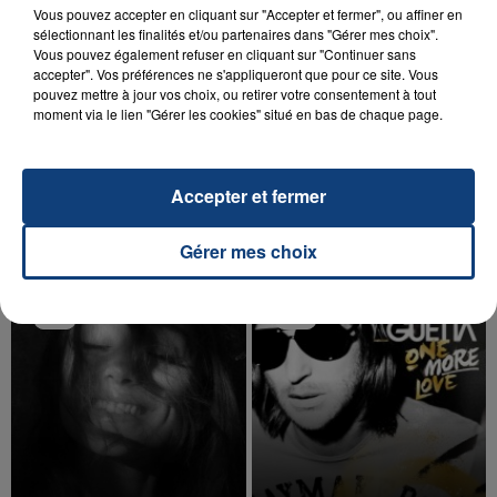
Vous pouvez accepter en cliquant sur "Accepter et fermer", ou affiner en
sélectionnant les finalités et/ou partenaires dans "Gérer mes choix".
Vous pouvez également refuser en cliquant sur "Continuer sans
accepter". Vos préférences ne s'appliqueront que pour ce site. Vous
pouvez mettre à jour vos choix, ou retirer votre consentement à tout
20 juillet 2026
moment via le lien "Gérer les cookies" situé en bas de chaque page.
UNE ADOLESCENTE DEVANT SE FAIRE
OPÉRER DE LA CHEVILLE RESSORT DE LA...
La famille a porté plainte contre la clinique qui a
Accepter et fermer
reconnu sa responsabilité et présenté ses
excuses.
TITRES DIFFUSÉS
Gérer mes choix
9h28
9h28
9h24
9h24