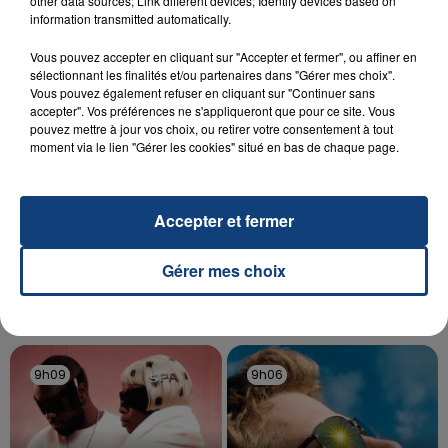
other data sources; Link different devices; Identify devices based on
information transmitted automatically.
aspergé sa compagne et leur bébé de trois mois
d'un liquide inflammable.
Vous pouvez accepter en cliquant sur "Accepter et fermer", ou affiner en
sélectionnant les finalités et/ou partenaires dans "Gérer mes choix".
Vous pouvez également refuser en cliquant sur "Continuer sans
accepter". Vos préférences ne s'appliqueront que pour ce site. Vous
pouvez mettre à jour vos choix, ou retirer votre consentement à tout
moment via le lien "Gérer les cookies" situé en bas de chaque page.
20 juillet 2026
UNE ADOLESCENTE DEVANT SE FAIRE
Accepter et fermer
OPÉRER DE LA CHEVILLE RESSORT DE LA...
La famille a porté plainte contre la clinique qui a
Gérer mes choix
reconnu sa responsabilité et présenté ses
excuses.
TITRES DIFFUSÉS
9h09
9h09
9h06
9h06