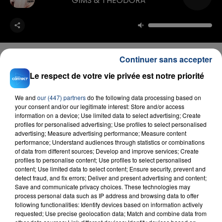
GIMS & THEODORA
Continuer sans accepter
Le respect de votre vie privée est notre priorité
FIL D'ACTU
We and
our (447) partners
do the following data processing based on
your consent and/or our legitimate interest: Store and/or access
information on a device; Use limited data to select advertising; Create
profiles for personalised advertising; Use profiles to select personalised
advertising; Measure advertising performance; Measure content
performance; Understand audiences through statistics or combinations
of data from different sources; Develop and improve services; Create
profiles to personalise content; Use profiles to select personalised
content; Use limited data to select content; Ensure security, prevent and
detect fraud, and fix errors; Deliver and present advertising and content;
Save and communicate privacy choices. These technologies may
23 juillet 2026
INCENDIE MORTEL À LENS : UNE FEMME ET
process personal data such as IP address and browsing data to offer
following functionalities: Identify devices based on information actively
SON BÉBÉ ENTRE LA VIE ET LA...
requested; Use precise geolocation data; Match and combine data from
Un homme s'est immolé par le feu après avoir