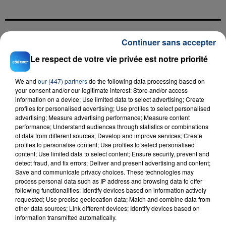
Continuer sans accepter
FIL D'ACTU
Le respect de votre vie privée est notre priorité
We and
our (447) partners
do the following data processing based on
your consent and/or our legitimate interest: Store and/or access
information on a device; Use limited data to select advertising; Create
profiles for personalised advertising; Use profiles to select personalised
advertising; Measure advertising performance; Measure content
performance; Understand audiences through statistics or combinations
of data from different sources; Develop and improve services; Create
profiles to personalise content; Use profiles to select personalised
23 juillet 2026
content; Use limited data to select content; Ensure security, prevent and
INCENDIE MORTEL À LENS : UNE FEMME ET
detect fraud, and fix errors; Deliver and present advertising and content;
SON BÉBÉ ENTRE LA VIE ET LA...
Save and communicate privacy choices. These technologies may
Un homme s'est immolé par le feu après avoir
process personal data such as IP address and browsing data to offer
following functionalities: Identify devices based on information actively
aspergé sa compagne et leur bébé de trois mois
requested; Use precise geolocation data; Match and combine data from
d'un liquide inflammable.
other data sources; Link different devices; Identify devices based on
information transmitted automatically.