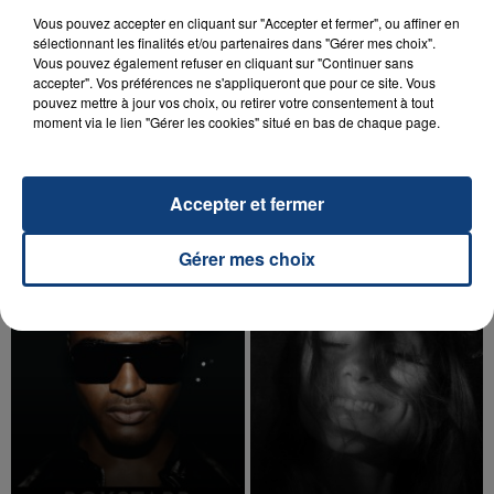
Vous pouvez accepter en cliquant sur "Accepter et fermer", ou affiner en
sélectionnant les finalités et/ou partenaires dans "Gérer mes choix".
Vous pouvez également refuser en cliquant sur "Continuer sans
accepter". Vos préférences ne s'appliqueront que pour ce site. Vous
20 juillet 2026
pouvez mettre à jour vos choix, ou retirer votre consentement à tout
UNE ADOLESCENTE DEVANT SE FAIRE
moment via le lien "Gérer les cookies" situé en bas de chaque page.
OPÉRER DE LA CHEVILLE RESSORT DE LA...
La famille a porté plainte contre la clinique qui a
Accepter et fermer
reconnu sa responsabilité et présenté ses
excuses.
TITRES DIFFUSÉS
Gérer mes choix
17h04
17h04
17h01
17h01