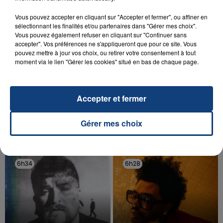
d'un liquide inflammable.
Vous pouvez accepter en cliquant sur "Accepter et fermer", ou affiner en
sélectionnant les finalités et/ou partenaires dans "Gérer mes choix".
Vous pouvez également refuser en cliquant sur "Continuer sans
accepter". Vos préférences ne s'appliqueront que pour ce site. Vous
pouvez mettre à jour vos choix, ou retirer votre consentement à tout
moment via le lien "Gérer les cookies" situé en bas de chaque page.
20 juillet 2026
UNE ADOLESCENTE DEVANT SE FAIRE
OPÉRER DE LA CHEVILLE RESSORT DE LA...
Accepter et fermer
La famille a porté plainte contre la clinique qui a
reconnu sa responsabilité et présenté ses
Gérer mes choix
excuses.
TITRES DIFFUSÉS
6h34
6h34
6h28
6h28