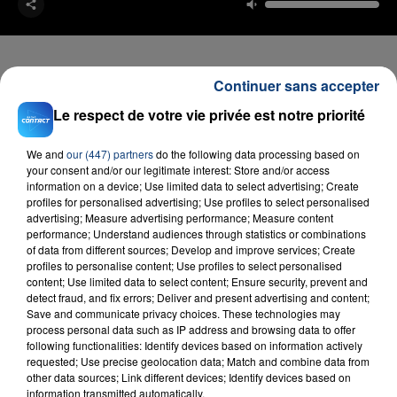
Continuer sans accepter
Le respect de votre vie privée est notre priorité
FIL D'ACTU
We and
our (447) partners
do the following data processing based on
your consent and/or our legitimate interest: Store and/or access
information on a device; Use limited data to select advertising; Create
profiles for personalised advertising; Use profiles to select personalised
advertising; Measure advertising performance; Measure content
performance; Understand audiences through statistics or combinations
of data from different sources; Develop and improve services; Create
profiles to personalise content; Use profiles to select personalised
content; Use limited data to select content; Ensure security, prevent and
23 juillet 2026
detect fraud, and fix errors; Deliver and present advertising and content;
INCENDIE MORTEL À LENS : UNE FEMME ET
Save and communicate privacy choices. These technologies may
SON BÉBÉ ENTRE LA VIE ET LA...
process personal data such as IP address and browsing data to offer
following functionalities: Identify devices based on information actively
Un homme s'est immolé par le feu après avoir
requested; Use precise geolocation data; Match and combine data from
aspergé sa compagne et leur bébé de trois mois
other data sources; Link different devices; Identify devices based on
information transmitted automatically.