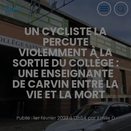
UN CYCLISTE LA
PERCUTE
VIOLEMMENT À LA
SORTIE DU COLLÈGE :
UNE ENSEIGNANTE
DE CARVIN ENTRE LA
VIE ET LA MORT
Publié : 1er février 2023 à 13h54 par Emilie D