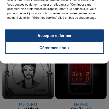
Vous pouvez également refuser en cliquant sur "Continuer sans
20 juillet 2026
accepter". Vos préférences ne s'appliqueront que pour ce site. Vous
UNE ADOLESCENTE DEVANT SE FAIRE
pouvez mettre à jour vos choix, ou retirer votre consentement à tout
OPÉRER DE LA CHEVILLE RESSORT DE LA...
moment via le lien "Gérer les cookies" situé en bas de chaque page.
La famille a porté plainte contre la clinique qui a
reconnu sa responsabilité et présenté ses
Accepter et fermer
excuses.
TITRES DIFFUSÉS
Gérer mes choix
6h14
6h14
6h09
6h09
BRUNO MARS
SEAN PAUL
I Just Might
Got 2 Luv U