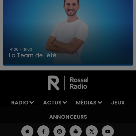
7h00 - 11h00
La Team de l'été
7h00 - 11h00
LA TEAM DE L'ÉTÉ
RADIO
ACTUS
MÉDIAS
JEUX
ANNONCEURS