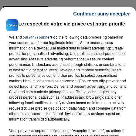
FIL D'ACTU
Continuer sans accepter
Le respect de votre vie privée est notre priorité
We and
our (447) partners
do the following data processing based on
your consent and/or our legitimate interest: Store and/or access
information on a device; Use limited data to select advertising; Create
profiles for personalised advertising; Use profiles to select personalised
advertising; Measure advertising performance; Measure content
performance; Understand audiences through statistics or combinations
23 juillet 2026
of data from different sources; Develop and improve services; Create
INCENDIE MORTEL À LENS : UNE FEMME ET
profiles to personalise content; Use profiles to select personalised
content; Use limited data to select content; Ensure security, prevent and
SON BÉBÉ ENTRE LA VIE ET LA...
detect fraud, and fix errors; Deliver and present advertising and content;
Un homme s'est immolé par le feu après avoir
Save and communicate privacy choices. These technologies may
aspergé sa compagne et leur bébé de trois mois
process personal data such as IP address and browsing data to offer
following functionalities: Identify devices based on information actively
d'un liquide inflammable.
requested; Use precise geolocation data; Match and combine data from
other data sources; Link different devices; Identify devices based on
information transmitted automatically.
Vous pouvez accepter en cliquant sur "Accepter et fermer", ou affiner en
sélectionnant les finalités et/ou partenaires dans "Gérer mes choix".