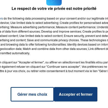
ciennes, Maubeuge et Denain.
Le respect de votre vie privée est notre priorité
c des ralentissements en amont de l'échangeur de Jenlain
ers
do the following data processing based on your consent and/or our legitimate int
device; Use limited data to select advertising; Create profiles for personalised adver
vertising; Measure advertising performance; Measure content performance; Unders
ns of data from different sources; Develop and improve services; Create profiles to 
alised content; Use limited data to select content; Ensure security, prevent and detect
ertising and content; Save and communicate privacy choices. These technologies
and browsing data to offer following functionalities: Identify devices based on infor
ve You
eolocation data; Match and combine data from other data sources; Link different de
RADIO CONTACT
n
nsmitted automatically.
NNA
cliquant sur "Accepter et fermer", ou affiner en sélectionnant les finalités et/ou pa
 également refuser en cliquant sur "Continuer sans accepter". Vos préférences ne 
tre à jour vos choix, ou retirer votre consentement à tout moment via le lien "Gérer 
Gérer mes choix
Accepter et fermer