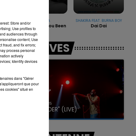
RIHANNA
SHAKIRA FEAT. BURNA BOY
erest: Store and/or
Where Have You Been
Dai Dai
7h00 - 11h00
tising; Use profiles to
LA TEAM DE L'ÉTÉ
tand audiences through
personalise content; Use
LES LIVES
 fraud, and fix errors;
 may process personal
mation actively
vices; Identify devices
rtenaires dans "Gérer
s'appliqueront que pour
les cookies" situé en
31 janvier 2025
GIMS "SPIDER" (LIVE)