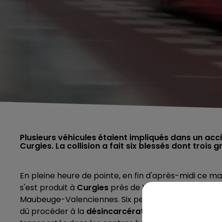
Plusieurs véhicules étaient impliqués dans un acci
Curgies. La collision a fait six blessés dont trois g
En pleine heure de pointe, en fin d'après-midi ce mar
s'est produit à
Curgies
près de Valenciennes. Un ac
Maubeuge-Valenciennes. Six personnes ont été bl
dû procéder à la
désincarcération
de trois passage