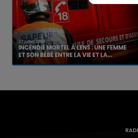
23 juillet 2026
INCENDIE MORTEL À LENS : UNE FEMME
ET SON BÉBÉ ENTRE LA VIE ET LA...
Un homme s'est immolé par le feu après avoir
aspergé sa compagne et leur bébé de trois
mois d'un liquide inflammable.
RAD