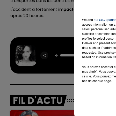
transportés dans les centres hospitaliers de Valen
L'accident a fortement
impacté
la circulation ave
après 20 heures.
We and
our (447) partn
access information on a 
select personalised ad
statistics or combinatio
profiles to select person
Deliver and present adv
data such as IP address 
Where Ha
requested; Use precise g
Bee
based on information tra
RIHA
Vous pouvez accepter en 
mes choix". Vous pouvez
ce site. Vous pouvez met
bas de chaque page.
FIL D'ACTU