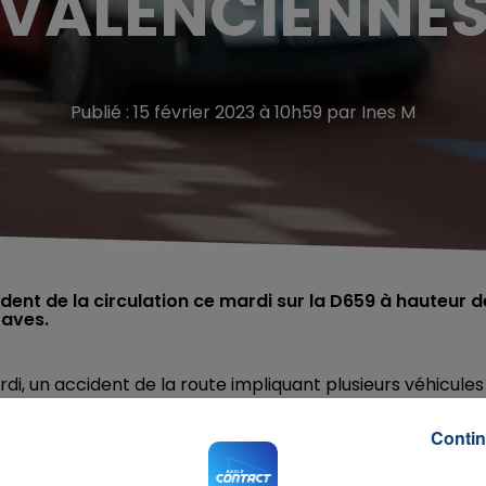
VALENCIENNE
Publié : 15 février 2023 à 10h59 par Ines M
dent de la circulation ce mardi sur la D659 à hauteur d
raves.
di, un accident de la route impliquant plusieurs véhicules
crochage entre trois véhicules sur
la D649
, dans le sens
essées
dont trois graves
. Arrivés sur place, les secours on
Contin
rs,
piégés
à l'arrière d'une voiture. Tous ont été