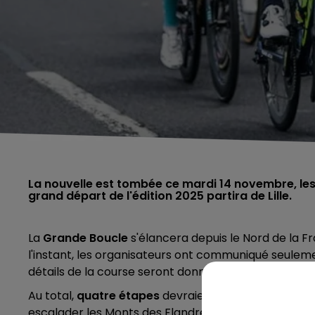
La nouvelle est tombée ce mardi 14 novembre, le
grand départ de l'édition 2025 partira de Lille.
La
Grande Boucle
s'élancera depuis le Nord de la Fr
l'instant, les organisateurs ont communiqué seulemen
détails de la course seront donnés le jeudi 30 nove
Au total,
quatre étapes
devraient être prévues dan
escalader les Monts des Flandres et se diriger vers 