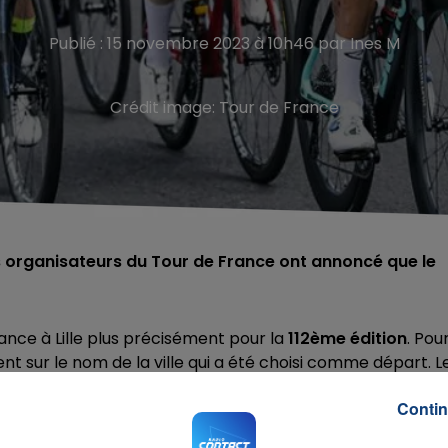
Publié : 15 novembre 2023 à 10h46 par Ines M
Crédit image:
Tour de France
s organisateurs du Tour de France ont annoncé que le
ance à Lille plus précisément pour la
112ème édition
. Pou
t sur le nom de la ville qui a été choisi comme départ. L
mbre.
Contin
s la région Hauts-de-France. Les
coureurs
devraient
le Pas-de-Calais.