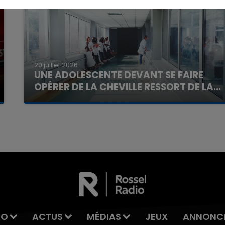
20 juillet 2026
UNE ADOLESCENTE DEVANT SE FAIRE
OPÉRER DE LA CHEVILLE RESSORT DE LA...
La famille a porté plainte contre la clinique qui a
7h00 - 11h00
reconnu sa responsabilité et présenté ses
La Team de l'été
excuses.
IO
ACTUS
MÉDIAS
JEUX
ANNONC