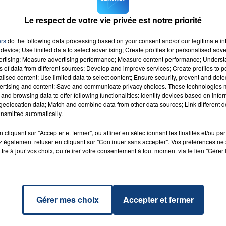
 en 2023, c'est le retour d'une ville française au départ
Le respect de votre vie privée est notre priorité
ers
do the following data processing based on your consent and/or our legitimate int
device; Use limited data to select advertising; Create profiles for personalised adver
vertising; Measure advertising performance; Measure content performance; Unders
ns of data from different sources; Develop and improve services; Create profiles to 
alised content; Use limited data to select content; Ensure security, prevent and detect
aki
ertising and content; Save and communicate privacy choices. These technologies
AKE
and browsing data to offer following functionalities: Identify devices based on infor
ELENA
RADIO CONTACT
eolocation data; Match and combine data from other data sources; Link different de
Z &
nsmitted automatically.
A &
I B
cliquant sur "Accepter et fermer", ou affiner en sélectionnant les finalités et/ou pa
 également refuser en cliquant sur "Continuer sans accepter". Vos préférences ne 
tre à jour vos choix, ou retirer votre consentement à tout moment via le lien "Gérer 
Gérer mes choix
Accepter et fermer