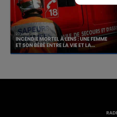
23 juillet 2026
INCENDIE MORTEL À LENS : UNE FEMME
ET SON BÉBÉ ENTRE LA VIE ET LA...
Un homme s'est immolé par le feu après avoir
aspergé sa compagne et leur bébé de trois
mois d'un liquide inflammable.
RAD