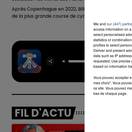
Après Copenhague en 2022, Bilbao en 2023 et Florence
de la plus grande course de cyclisme.
We and
our (447) partn
access information on a 
select personalised ad
statistics or combinatio
profiles to select person
Taki T
Deliver and present adv
DJ SN
data such as IP address 
FEAT. S
requested; Use precise g
GOME
based on information tra
OZUN
CARD
Vous pouvez accepter en 
mes choix". Vous pouvez
ce site. Vous pouvez met
bas de chaque page.
FIL D'ACTU