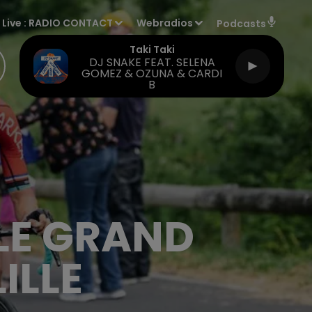
Live :
RADIO CONTACT
Webradios
Podcasts
Taki Taki
DJ SNAKE FEAT. SELENA
GOMEZ & OZUNA & CARDI
B
 LE GRAND
ILLE