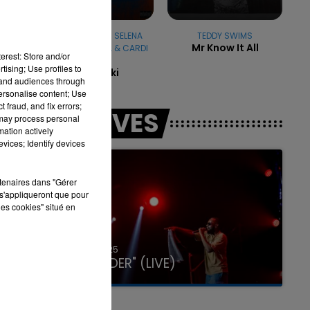
DJ SNAKE FEAT. SELENA
TEDDY SWIMS
Mr Know It All
GOMEZ & OZUNA & CARDI
erest: Store and/or
B
tising; Use profiles to
Taki Taki
7h00 - 11h00
tand audiences through
LA TEAM DE L'ÉTÉ
personalise content; Use
 fraud, and fix errors;
LES LIVES
 may process personal
mation actively
vices; Identify devices
rtenaires dans "Gérer
s'appliqueront que pour
les cookies" situé en
31 janvier 2025
GIMS "SPIDER" (LIVE)