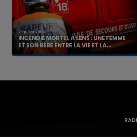
23 juillet 2026
INCENDIE MORTEL À LENS : UNE FEMME
ET SON BÉBÉ ENTRE LA VIE ET LA...
Un homme s'est immolé par le feu après avoir
aspergé sa compagne et leur bébé de trois
mois d'un liquide inflammable.
RAD