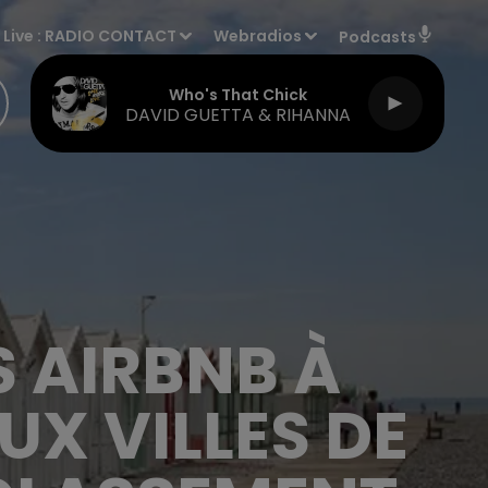
Live :
RADIO CONTACT
Webradios
Podcasts
Who's That Chick
DAVID GUETTA & RIHANNA
S AIRBNB À
UX VILLES DE