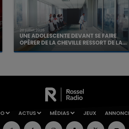
20 juillet 2026
UNE ADOLESCENTE DEVANT SE FAIRE
OPÉRER DE LA CHEVILLE RESSORT DE LA...
La famille a porté plainte contre la clinique qui a
reconnu sa responsabilité et présenté ses
excuses.
IO
ACTUS
MÉDIAS
JEUX
ANNONC