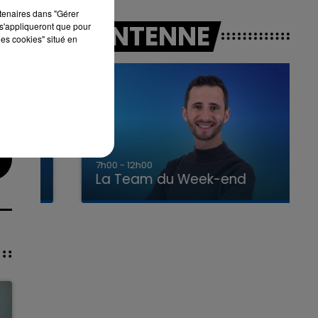
rtenaires dans "Gérer
A L'ANTENNE
s'appliqueront que pour
les cookies" situé en
7h00 - 12h00
La Team du Week-end