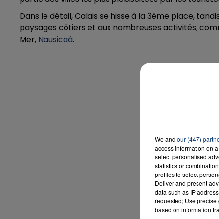
Dans le détail, Calais se hisse à la 3ème place, tan
paysages côtiers et aux nombreuses activités, co
Mer,
Nausicaá
.
16h00 - 20h00
LA TEAM DU WEEK-END
Le clas
1. Montreuil-su
2. Saint-O
4. Rosc
We and
our (447) partn
access information on a 
5. Pau (N
select personalised ad
statistics or combinatio
6. Stra
profiles to select person
7. Le Ha
Deliver and present adv
data such as IP address 
8. Cae
requested; Use precise g
based on information tra
9. Gui