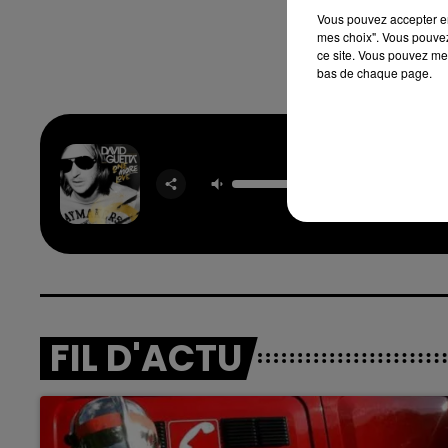
Vous pouvez accepter en 
10. Bo
mes choix". Vous pouvez
ce site. Vous pouvez met
bas de chaque page.
Who's 
Chi
DAVID G
& RIH
7h00 - 12h00
nd
La Team du Week-end
FIL D'ACTU