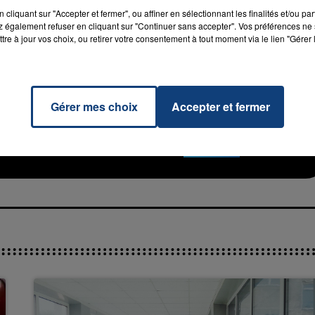
cliquant sur "Accepter et fermer", ou affiner en sélectionnant les finalités et/ou pa
ulogne-sur-Mer
 également refuser en cliquant sur "Continuer sans accepter". Vos préférences ne 
tre à jour vos choix, ou retirer votre consentement à tout moment via le lien "Gérer 
Gérer mes choix
Accepter et fermer
That
RADIO CONTACT
ck
UETTA
ANNA
16h00 - 20h00
La Team du Week-end