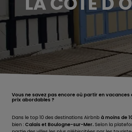
LA CÔTE D'
Vous ne savez pas encore où partir en vacances c
prix abordables ?
Dans le top 10 des destinations Airbnb
à moins de 10
bien :
Calais et Boulogne-sur-Mer.
Selon la platefor
partie des villes les plus plébiscitées par les touris