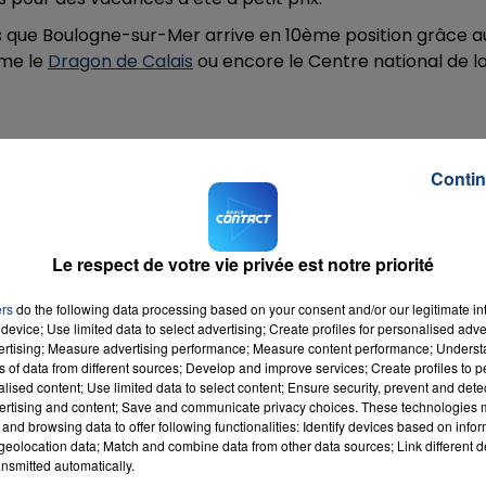
dis que Boulogne-sur-Mer arrive en 10ème position grâce a
mme le
Dragon de Calais
ou encore le Centre national de l
7h00 - 12h00
LA TEAM DU WEEK-END
sement complet
:
Contin
r-Seine (Ile de France)
uen (Ile de France)
3. Calais
Le respect de votre vie privée est notre priorité
off (Bretagne)
ers
do the following data processing based on your consent and/or our legitimate int
device; Use limited data to select advertising; Create profiles for personalised adver
ouvelle-Aquitaine)
vertising; Measure advertising performance; Measure content performance; Unders
ns of data from different sources; Develop and improve services; Create profiles to 
sbourg (Alsace)
alised content; Use limited data to select content; Ensure security, prevent and detect
vre (Normandie)
ertising and content; Save and communicate privacy choices. These technologies
and browsing data to offer following functionalities: Identify devices based on infor
n (Normandie)
eolocation data; Match and combine data from other data sources; Link different de
nsmitted automatically.
del (Bretagne)