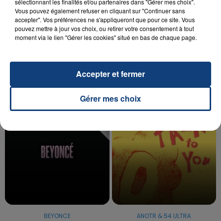
sélectionnant les finalités et/ou partenaires dans "Gérer mes choix".
Vous pouvez également refuser en cliquant sur "Continuer sans
20 juillet 2026
accepter". Vos préférences ne s'appliqueront que pour ce site. Vous
UNE ADOLESCENTE DEVANT SE FAIRE
pouvez mettre à jour vos choix, ou retirer votre consentement à tout
moment via le lien "Gérer les cookies" situé en bas de chaque page.
OPÉRER DE LA CHEVILLE RESSORT DE LA...
La famille a porté plainte contre la clinique qui a
reconnu sa responsabilité et présenté ses
Accepter et fermer
excuses.
TITRES DIFFUSÉS
Gérer mes choix
0h35
0h35
0h31
0h31
BEYONCE
ANOTR & 54 ULTRA