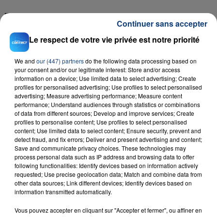
FIL D'ACTU
Continuer sans accepter
Le respect de votre vie privée est notre priorité
We and
our (447) partners
do the following data processing based on
your consent and/or our legitimate interest: Store and/or access
information on a device; Use limited data to select advertising; Create
profiles for personalised advertising; Use profiles to select personalised
advertising; Measure advertising performance; Measure content
performance; Understand audiences through statistics or combinations
of data from different sources; Develop and improve services; Create
23 juillet 2026
INCENDIE MORTEL À LENS : UNE FEMME ET
profiles to personalise content; Use profiles to select personalised
content; Use limited data to select content; Ensure security, prevent and
SON BÉBÉ ENTRE LA VIE ET LA...
detect fraud, and fix errors; Deliver and present advertising and content;
Un homme s'est immolé par le feu après avoir
Save and communicate privacy choices. These technologies may
process personal data such as IP address and browsing data to offer
aspergé sa compagne et leur bébé de trois mois
following functionalities: Identify devices based on information actively
d'un liquide inflammable.
requested; Use precise geolocation data; Match and combine data from
other data sources; Link different devices; Identify devices based on
information transmitted automatically.
Vous pouvez accepter en cliquant sur "Accepter et fermer", ou affiner en