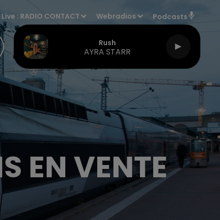
Live :
RADIO CONTACT
Webradios
Podcasts
Rush
AYRA STARR
MIS EN VENTE