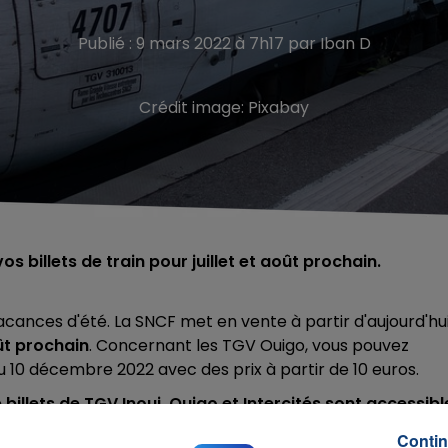
Publié : 9 mars 2022 à 7h17 par Iban D
Crédit image:
Pixabay
 billets de train pour juillet et août prochain.
cances d'été. La SNCF met en vente à partir d'aujourd'hu
oût prochain
. Concernant les TGV Ouigo, vous pouvez
 10 décembre 2022 avec des prix à partir de 10 euros.
e billets de TGV Inoui, Ouigo et Intercités sont accessibl
ulation, l'échange et le remboursement sont possibles san
Contin