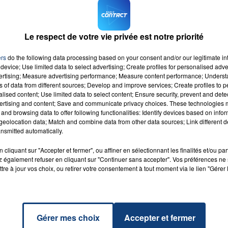
avant le départ, 15 euros de frais par personne et par traje
t (avec une retenue maximum de 12 euros) pour les
Le respect de votre vie privée est notre priorité
pour réserver votre billet : site internet, application SN
r les bornes automatiques SNCF ou encore dans les
ers
do the following data processing based on your consent and/or our legitimate int
device; Use limited data to select advertising; Create profiles for personalised adver
vertising; Measure advertising performance; Measure content performance; Unders
ns of data from different sources; Develop and improve services; Create profiles to 
alised content; Use limited data to select content; Ensure security, prevent and detect
ertising and content; Save and communicate privacy choices. These technologies
and browsing data to offer following functionalities: Identify devices based on infor
eolocation data; Match and combine data from other data sources; Link different de
nsmitted automatically.
h
RADIO CONTACT
TARR
cliquant sur "Accepter et fermer", ou affiner en sélectionnant les finalités et/ou pa
 également refuser en cliquant sur "Continuer sans accepter". Vos préférences ne 
tre à jour vos choix, ou retirer votre consentement à tout moment via le lien "Gérer 
Gérer mes choix
Accepter et fermer