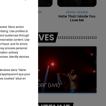
t
AYRA STARR
ARIANA GRANDE
Rush
Hate That I Made You
CF
Love Me
7h00 - 11h00
LA TEAM DE L'ÉTÉ
erest: Store and/or
tising; Use profiles to
LES LIVES
tand audiences through
personalise content; Use
 fraud, and fix errors;
 may process personal
mation actively
vices; Identify devices
rtenaires dans "Gérer
s'appliqueront que pour
les cookies" situé en
31 janvier 2025
GIMS "SPIDER" (LIVE)