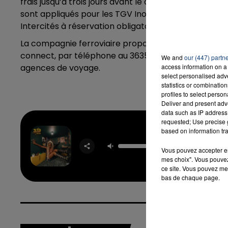
frais jusqu’à trois jours avant le départ. Deux jours 
sont appliqués pour les TGV Inoui et 40 % par bille
Intercités à réservation obligatoire.
La compagnie ferroviaire propose plusieurs solutions 
connect, par téléphone au 3635, aux guichets et su
We and
our (447) partn
agences de voyage.
access information on a 
select personalised ad
statistics or combinatio
profiles to select person
Deliver and present adv
data such as IP address 
requested; Use precise g
based on information tra
Rus
AYRA S
Vous pouvez accepter en 
mes choix". Vous pouvez
ce site. Vous pouvez met
bas de chaque page.