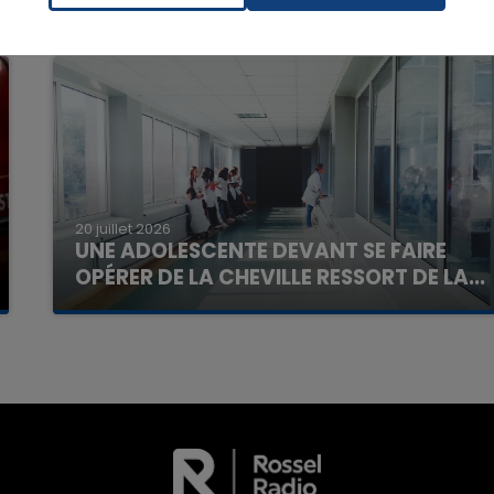
7h00 - 11h00
La Team de l'été
20 juillet 2026
UNE ADOLESCENTE DEVANT SE FAIRE
OPÉRER DE LA CHEVILLE RESSORT DE LA...
La famille a porté plainte contre la clinique qui a
reconnu sa responsabilité et présenté ses
excuses.