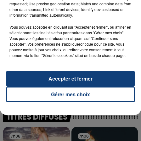
INCENDIE MORTEL À LENS : UNE FEMME ET
requested; Use precise geolocation data; Match and combine data from
SON BÉBÉ ENTRE LA VIE ET LA...
other data sources; Link different devices; Identify devices based on
information transmitted automatically.
Un homme s'est immolé par le feu après avoir
aspergé sa compagne et leur bébé de trois mois
Vous pouvez accepter en cliquant sur "Accepter et fermer", ou affiner en
d'un liquide inflammable.
sélectionnant les finalités et/ou partenaires dans "Gérer mes choix".
Vous pouvez également refuser en cliquant sur "Continuer sans
accepter". Vos préférences ne s'appliqueront que pour ce site. Vous
pouvez mettre à jour vos choix, ou retirer votre consentement à tout
moment via le lien "Gérer les cookies" situé en bas de chaque page.
20 juillet 2026
Accepter et fermer
UNE ADOLESCENTE DEVANT SE FAIRE
OPÉRER DE LA CHEVILLE RESSORT DE LA...
Gérer mes choix
La famille a porté plainte contre la clinique qui a
reconnu sa responsabilité et présenté ses
excuses.
TITRES DIFFUSÉS
7h08
7h08
7h06
7h06