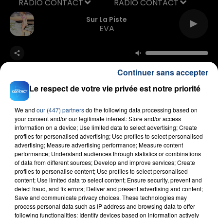
RADIO CONTACT
Sur La Piste
EVA
Continuer sans accepter
Le respect de votre vie privée est notre priorité
We and
our (447) partners
do the following data processing based on
FIL D'ACTU
your consent and/or our legitimate interest: Store and/or access
information on a device; Use limited data to select advertising; Create
profiles for personalised advertising; Use profiles to select personalised
advertising; Measure advertising performance; Measure content
performance; Understand audiences through statistics or combinations
of data from different sources; Develop and improve services; Create
profiles to personalise content; Use profiles to select personalised
content; Use limited data to select content; Ensure security, prevent and
detect fraud, and fix errors; Deliver and present advertising and content;
Save and communicate privacy choices. These technologies may
process personal data such as IP address and browsing data to offer
23 juillet 2026
following functionalities: Identify devices based on information actively