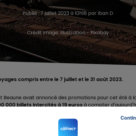
Publié : 7 juillet 2023 à 10h18 par Iban D
Crédit image:
Illustration - Pixabay
oyages compris entre le 7 juillet et le 31 août 2023.
ent Beaune avait annoncé des promotions pour cet été à l
0 000 billets Intercités à 19 euros
à compter d'aujourd'h
e 7 juillet et le 31 août 2023.
Contin
 d'âge et de trajet
. La promotion concerne les trains
le dispositif devrait permettre de diviser par deux le prix