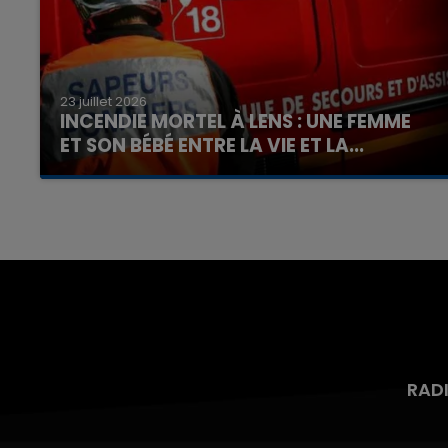
23 juillet 2026
INCENDIE MORTEL À LENS : UNE FEMME
ET SON BÉBÉ ENTRE LA VIE ET LA...
Un homme s'est immolé par le feu après avoir
aspergé sa compagne et leur bébé de trois
mois d'un liquide inflammable.
RAD