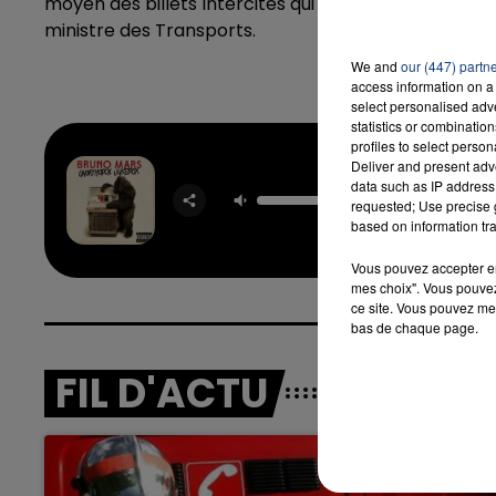
moyen des billets Intercités qui "
se situe traditionn
ministre des Transports.
We and
our (447) partn
access information on a 
select personalised ad
statistics or combinatio
profiles to select person
Deliver and present adv
data such as IP address 
Treas
requested; Use precise g
BRUNO 
based on information tra
Vous pouvez accepter en 
mes choix". Vous pouvez
ce site. Vous pouvez met
bas de chaque page.
FIL D'ACTU