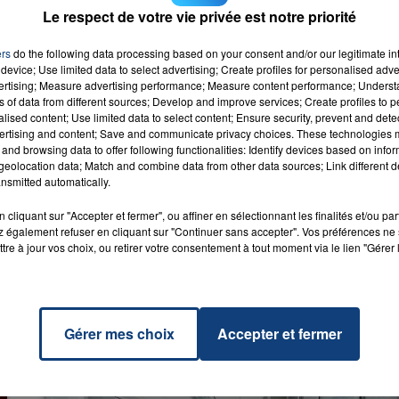
ellement autour de 35 euros pendant l’été
", d'après le
Le respect de votre vie privée est notre priorité
ers
do the following data processing based on your consent and/or our legitimate int
device; Use limited data to select advertising; Create profiles for personalised adver
vertising; Measure advertising performance; Measure content performance; Unders
ns of data from different sources; Develop and improve services; Create profiles to 
alised content; Use limited data to select content; Ensure security, prevent and detect
ertising and content; Save and communicate privacy choices. These technologies
and browsing data to offer following functionalities: Identify devices based on infor
ure
RADIO CONTACT
eolocation data; Match and combine data from other data sources; Link different de
MARS
nsmitted automatically.
cliquant sur "Accepter et fermer", ou affiner en sélectionnant les finalités et/ou pa
 également refuser en cliquant sur "Continuer sans accepter". Vos préférences ne 
tre à jour vos choix, ou retirer votre consentement à tout moment via le lien "Gérer 
Gérer mes choix
Accepter et fermer