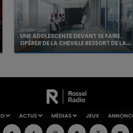
20 juillet 2026
UNE ADOLESCENTE DEVANT SE FAIRE
OPÉRER DE LA CHEVILLE RESSORT DE LA...
La famille a porté plainte contre la clinique qui a
reconnu sa responsabilité et présenté ses
excuses.
IO
ACTUS
MÉDIAS
JEUX
ANNONC