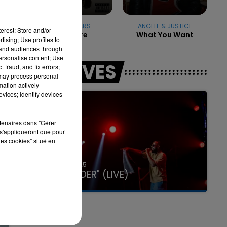
BRUNO MARS
ANGELE & JUSTICE
erest: Store and/or
Treasure
What You Want
tising; Use profiles to
tand audiences through
personalise content; Use
LES LIVES
 fraud, and fix errors;
 may process personal
mation actively
vices; Identify devices
rtenaires dans "Gérer
s'appliqueront que pour
les cookies" situé en
31 janvier 2025
GIMS "SPIDER" (LIVE)