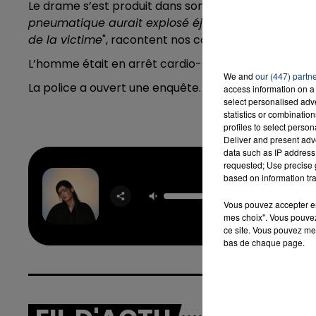
Le drame s’est produit dans son exploitation alors qu'i
pneumatique aurait explosé éjectant une pièce mét
de la victime
", racontent nos confrères de
La Voix 
L’homme était en arrêt cardio-respiratoire à l’arrivé
16h00 - 20h00
LA TEAM DU WEEK-END
We and
our (447) partn
La police a ouvert une enquête.
access information on a 
select personalised ad
statistics or combinatio
profiles to select person
Deliver and present adv
data such as IP address 
requested; Use precise g
based on information tra
Belle
MARGUE
Vous pouvez accepter en 
mes choix". Vous pouvez
ce site. Vous pouvez met
bas de chaque page.