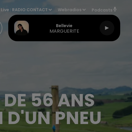
Live :
RADIO CONTACT
Webradios
Podcasts
Bellevie
MARGUERITE
 DE 56 ANS
 D'UN PNEU