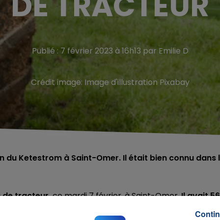
DE TRACTEUR
Publié : 7 février 2023 à 16h13 par Emilie D
Crédit image:
Image d'illustration Pixabay
 du Ketestrom à Saint-Omer. Il était bien connu dans 
 de tracteur,
ce mardi 7 février, à Saint-Omer.
Il avait 56
Contin