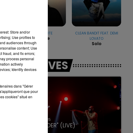
16h00 - 20h00
LA TEAM DU WEEK-END
erest: Store and/or
MARGUERITE
CLEAN BANDIT FEAT. DEMI
tising; Use profiles to
Bellevie
LOVATO
tand audiences through
Solo
personalise content; Use
 fraud, and fix errors;
 may process personal
LES LIVES
mation actively
vices; Identify devices
rtenaires dans "Gérer
s'appliqueront que pour
les cookies" situé en
31 janvier 2025
GIMS "SPIDER" (LIVE)