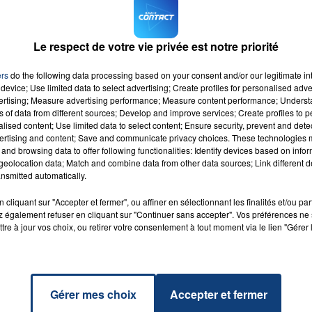
l tentait d'extraire la roue de son véhicule. "
Le
allique, cette dernière s’est alors logée dans la gorge
du Nord
.
Le respect de votre vie privée est notre priorité
e des secours. Ces derniers n’ont rien pu faire.
7h00 - 12h00
LA TEAM DU WEEK-END
ers
do the following data processing based on your consent and/or our legitimate int
device; Use limited data to select advertising; Create profiles for personalised adver
vertising; Measure advertising performance; Measure content performance; Unders
ns of data from different sources; Develop and improve services; Create profiles to 
alised content; Use limited data to select content; Ensure security, prevent and detect
ertising and content; Save and communicate privacy choices. These technologies
and browsing data to offer following functionalities: Identify devices based on infor
eolocation data; Match and combine data from other data sources; Link different de
nsmitted automatically.
vie
RADIO CONTACT
RITE
cliquant sur "Accepter et fermer", ou affiner en sélectionnant les finalités et/ou pa
 également refuser en cliquant sur "Continuer sans accepter". Vos préférences ne 
tre à jour vos choix, ou retirer votre consentement à tout moment via le lien "Gérer 
Gérer mes choix
Accepter et fermer