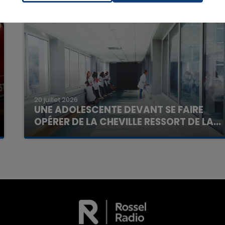
20 juillet 2026
UNE ADOLESCENTE DEVANT SE FAIRE
OPÉRER DE LA CHEVILLE RESSORT DE LA...
16h00 - 20h00
La famille a porté plainte contre la clinique qui a
La Team du Week-end
reconnu sa responsabilité et présenté ses
excuses.