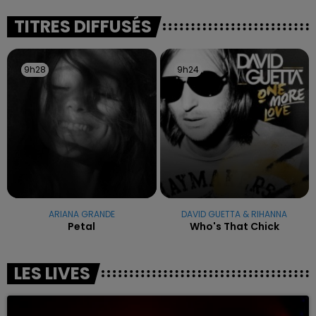
excuses.
TITRES DIFFUSÉS
9h28
9h28
9h24
9h24
ARIANA GRANDE
DAVID GUETTA & RIHANNA
Petal
Who's That Chick
LES LIVES