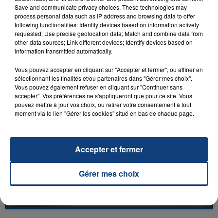
Save and communicate privacy choices. These technologies may
process personal data such as IP address and browsing data to offer
following functionalities: Identify devices based on information actively
requested; Use precise geolocation data; Match and combine data from
other data sources; Link different devices; Identify devices based on
23 juillet 2026
information transmitted automatically.
INCENDIE MORTEL À LENS : UNE FEMME ET
SON BÉBÉ ENTRE LA VIE ET LA...
Vous pouvez accepter en cliquant sur "Accepter et fermer", ou affiner en
sélectionnant les finalités et/ou partenaires dans "Gérer mes choix".
Un homme s'est immolé par le feu après avoir
Vous pouvez également refuser en cliquant sur "Continuer sans
aspergé sa compagne et leur bébé de trois mois
accepter". Vos préférences ne s'appliqueront que pour ce site. Vous
pouvez mettre à jour vos choix, ou retirer votre consentement à tout
d'un liquide inflammable.
moment via le lien "Gérer les cookies" situé en bas de chaque page.
Accepter et fermer
20 juillet 2026
Gérer mes choix
UNE ADOLESCENTE DEVANT SE FAIRE
OPÉRER DE LA CHEVILLE RESSORT DE LA...
La famille a porté plainte contre la clinique qui a
reconnu sa responsabilité et présenté ses