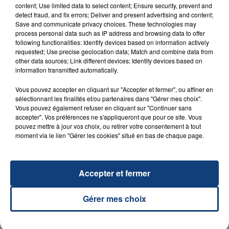
content; Use limited data to select content; Ensure security, prevent and
detect fraud, and fix errors; Deliver and present advertising and content;
Save and communicate privacy choices. These technologies may
process personal data such as IP address and browsing data to offer
following functionalities: Identify devices based on information actively
requested; Use precise geolocation data; Match and combine data from
other data sources; Link different devices; Identify devices based on
information transmitted automatically.
23 juillet 2026
Vous pouvez accepter en cliquant sur "Accepter et fermer", ou affiner en
INCENDIE MORTEL À LENS : UNE FEMME ET
sélectionnant les finalités et/ou partenaires dans "Gérer mes choix".
SON BÉBÉ ENTRE LA VIE ET LA...
Vous pouvez également refuser en cliquant sur "Continuer sans
accepter". Vos préférences ne s'appliqueront que pour ce site. Vous
Un homme s'est immolé par le feu après avoir
pouvez mettre à jour vos choix, ou retirer votre consentement à tout
aspergé sa compagne et leur bébé de trois mois
moment via le lien "Gérer les cookies" situé en bas de chaque page.
d'un liquide inflammable.
Accepter et fermer
Gérer mes choix
20 juillet 2026
UNE ADOLESCENTE DEVANT SE FAIRE