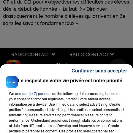
CP et du CE1 pour « objectiver les difficultés des élèves
dès le début de l’année ». Le but ? « Diminuer
drastiquement le nombre d’élèves qui arrivent en 6e
sans les savoirs fondamentaux »,
RADIO CONTACT
Starboy
THE WEEKND & DAFT PUNK
Continuer sans accepter
Le respect de votre vie privée est notre priorité
We and
our (447) partners
do the following data processing based on
your consent and/or our legitimate interest: Store and/or access
information on a device; Use limited data to select advertising; Create
profiles for personalised advertising; Use profiles to select personalised
advertising; Measure advertising performance; Measure content
performance; Understand audiences through statistics or combinations
FIL D'ACTU
of data from different sources; Develop and improve services; Create
profiles to personalise content; Use profiles to select personalised