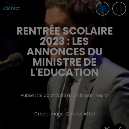
RENTRÉE SCOLAIRE
2023 : LES
ANNONCES DU
MINISTRE DE
L'EDUCATION
Publié : 28 août 2023 à 10h35 par Ines M
Crédit image:
Gabriel Attal