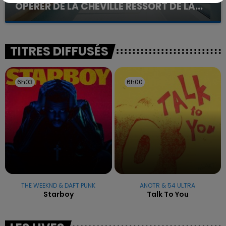
OPÉRER DE LA CHEVILLE RESSORT DE LA...
La famille a porté plainte contre la clinique qui a
reconnu sa responsabilité et présenté ses
excuses.
TITRES DIFFUSÉS
6h03
6h03
6h00
6h00
THE WEEKND & DAFT PUNK
ANOTR & 54 ULTRA
Starboy
Talk To You