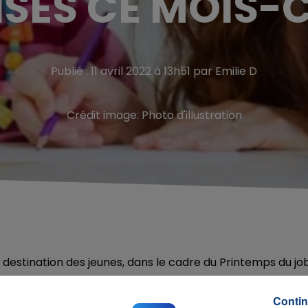
ÉS CE MOIS-CI
Publié : 11 avril 2022 à 13h51 par Emilie D
Crédit image:
Photo d'illustration
destination des jeunes, dans le cadre du Printemps du job
e-Restauration"
Contin
ing - Soutien scolaire"