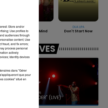
7h00 - 11h00
LA TEAM DE L'ÉTÉ
erest: Store and/or
NAÏKA
DUA LIPA
tising; Use profiles to
One Track Mind
Don't Start Now
tand audiences through
personalise content; Use
 fraud, and fix errors;
LES LIVES
 may process personal
mation actively
vices; Identify devices
rtenaires dans "Gérer
s'appliqueront que pour
les cookies" situé en
31 janvier 2025
GIMS "SPIDER" (LIVE)