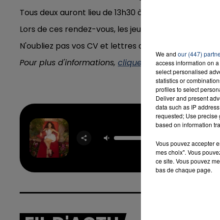
Tous deux auront lieu de 13h30 à 18h, au 2 rue Edouard
Lors de ces rendez-vous, les jeunes pourront postule
N'oubliez pas vos CV et lettres de motivation.
We and
our (447) partn
Pour plus d'informations,
cliquez-ici
.
access information on a 
select personalised ad
statistics or combinatio
profiles to select person
Deliver and present adv
data such as IP address 
requested; Use precise g
based on information tra
One Trac
NAÏ
Vous pouvez accepter en 
mes choix". Vous pouvez
ce site. Vous pouvez met
bas de chaque page.