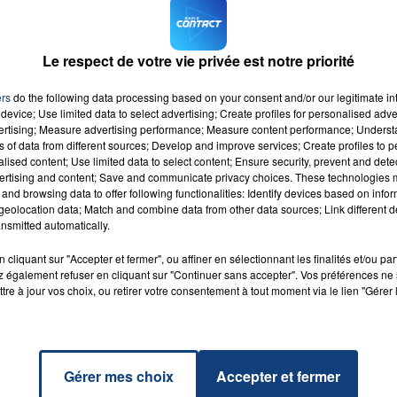
 Delesalle à Lille.
r et échanger, en direct, avec les recruteurs.
Le respect de votre vie privée est notre priorité
ers
do the following data processing based on your consent and/or our legitimate int
device; Use limited data to select advertising; Create profiles for personalised adver
vertising; Measure advertising performance; Measure content performance; Unders
ns of data from different sources; Develop and improve services; Create profiles to 
alised content; Use limited data to select content; Ensure security, prevent and detect
ertising and content; Save and communicate privacy choices. These technologies
and browsing data to offer following functionalities: Identify devices based on infor
eolocation data; Match and combine data from other data sources; Link different de
nsmitted automatically.
k Mind
RADIO CONTACT
KA
cliquant sur "Accepter et fermer", ou affiner en sélectionnant les finalités et/ou pa
 également refuser en cliquant sur "Continuer sans accepter". Vos préférences ne 
tre à jour vos choix, ou retirer votre consentement à tout moment via le lien "Gérer 
Gérer mes choix
Accepter et fermer