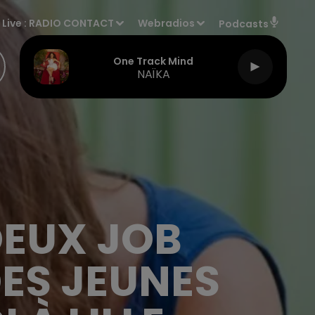
Live :
RADIO CONTACT
Webradios
Podcasts
One Track Mind
NAÏKA
DEUX JOB
DES JEUNES