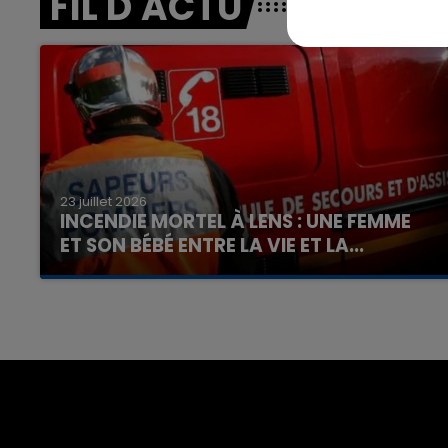
FIL D'ACTU
23 juillet 2026
INCENDIE MORTEL À LENS : UNE FEMME
ET SON BÉBÉ ENTRE LA VIE ET LA...
Un homme s'est immolé par le feu après avoir
aspergé sa compagne et leur bébé de trois
mois d'un liquide inflammable.