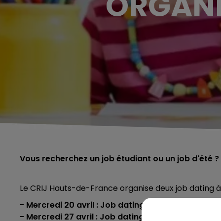
ORGANIS
Vous recherchez un job étudiant ou un job d'été ?
Le CRIJ Hauts-de-France organise deux job dating à 
- Mercredi 20 avril : Job dating spécial "Hôtelleri
- Mercredi 27 avril : Job dating spécial "Baby-sitt