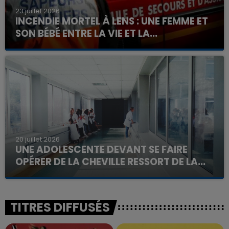
23 juillet 2026
INCENDIE MORTEL À LENS : UNE FEMME ET
SON BÉBÉ ENTRE LA VIE ET LA...
Un homme s'est immolé par le feu après avoir
aspergé sa compagne et leur bébé de trois mois
d'un liquide inflammable.
20 juillet 2026
UNE ADOLESCENTE DEVANT SE FAIRE
OPÉRER DE LA CHEVILLE RESSORT DE LA...
La famille a porté plainte contre la clinique qui a
reconnu sa responsabilité et présenté ses
excuses.
TITRES DIFFUSÉS