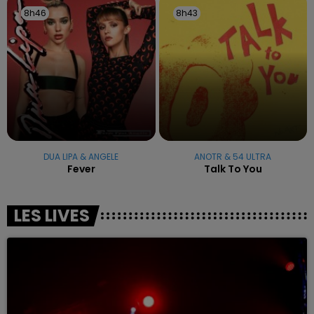
8h46
8h46
8h43
8h43
DUA LIPA & ANGELE
ANOTR & 54 ULTRA
Fever
Talk To You
LES LIVES