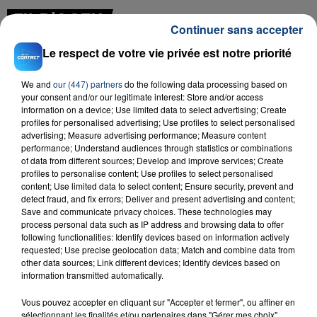
FIL D'ACTU
Continuer sans accepter
Le respect de votre vie privée est notre priorité
We and
our (447) partners
do the following data processing based on
your consent and/or our legitimate interest: Store and/or access
information on a device; Use limited data to select advertising; Create
profiles for personalised advertising; Use profiles to select personalised
advertising; Measure advertising performance; Measure content
performance; Understand audiences through statistics or combinations
23 juillet 2026
of data from different sources; Develop and improve services; Create
INCENDIE MORTEL À LENS : UNE FEMME ET
profiles to personalise content; Use profiles to select personalised
SON BÉBÉ ENTRE LA VIE ET LA...
content; Use limited data to select content; Ensure security, prevent and
detect fraud, and fix errors; Deliver and present advertising and content;
Un homme s'est immolé par le feu après avoir
Save and communicate privacy choices. These technologies may
aspergé sa compagne et leur bébé de trois mois
process personal data such as IP address and browsing data to offer
following functionalities: Identify devices based on information actively
d'un liquide inflammable.
requested; Use precise geolocation data; Match and combine data from
other data sources; Link different devices; Identify devices based on
information transmitted automatically.
Vous pouvez accepter en cliquant sur "Accepter et fermer", ou affiner en
sélectionnant les finalités et/ou partenaires dans "Gérer mes choix".