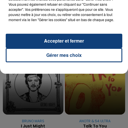
Vous pouvez également refuser en cliquant sur "Continuer sans
20 juillet 2026
accepter". Vos préférences ne s'appliqueront que pour ce site. Vous
UNE ADOLESCENTE DEVANT SE FAIRE
pouvez mettre à jour vos choix, ou retirer votre consentement à tout
OPÉRER DE LA CHEVILLE RESSORT DE LA...
moment via le lien "Gérer les cookies" situé en bas de chaque page.
La famille a porté plainte contre la clinique qui a
reconnu sa responsabilité et présenté ses
excuses.
Accepter et fermer
TITRES DIFFUSÉS
Gérer mes choix
16h04
16h04
16h01
16h01
BRUNO MARS
ANOTR & 54 ULTRA
I Just Might
Talk To You