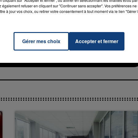
cliquant sur "Accepter et fermer", ou affiner en sélectionnant les finalités et/ou pa
 également refuser en cliquant sur "Continuer sans accepter". Vos préférences ne 
tre à jour vos choix, ou retirer votre consentement à tout moment via le lien "Gérer 
 Be
Gérer mes choix
Accepter et fermer
RADIO CONTACT
COND
CE
7h00 - 11h00
La Team de l'été