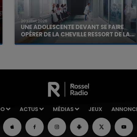
20 juillet 2026
UNE ADOLESCENTE DEVANT SE FAIRE
OPÉRER DE LA CHEVILLE RESSORT DE LA...
La famille a porté plainte contre la clinique qui a
reconnu sa responsabilité et présenté ses
excuses.
IO
ACTUS
MÉDIAS
JEUX
ANNONC