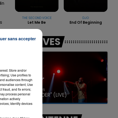
in
THE SECOND VOICE
DJO
7h00 - 11h00
ns
Let Me Be
End Of Beginning
LA TEAM DE L'ÉTÉ
LES LIVES
uer sans accepter
S
erest: Store and/or
tising; Use profiles to
n
tand audiences through
personalise content; Use
 fraud, and fix errors;
31 janvier 2025
GIMS "SPIDER" (LIVE)
 may process personal
mation actively
vices; Identify devices