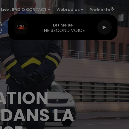
Live :
RADIO CONTACT
Webradios
Podcasts
Let Me Be
THE SECOND VOICE
ATION
 DANS LA