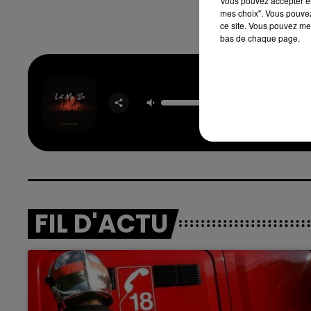
Vous pouvez accepter en 
mes choix". Vous pouvez
ce site. Vous pouvez met
bas de chaque page.
Let Me
THE SE
VOI
FIL D'ACTU