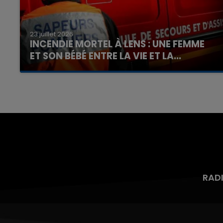
23 juillet 2026
INCENDIE MORTEL À LENS : UNE FEMME
ET SON BÉBÉ ENTRE LA VIE ET LA...
Un homme s'est immolé par le feu après avoir
aspergé sa compagne et leur bébé de trois
mois d'un liquide inflammable.
RAD