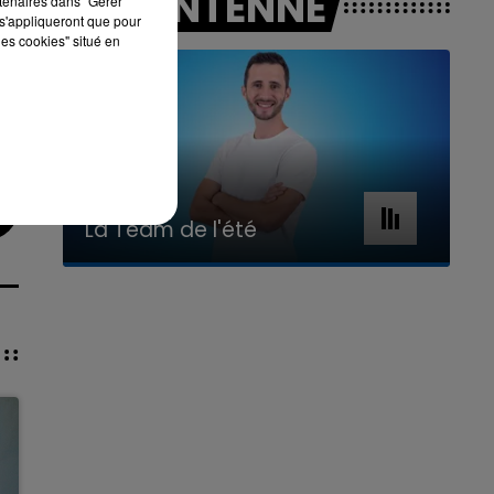
A L'ANTENNE
rtenaires dans "Gérer
s'appliqueront que pour
les cookies" situé en
7h00 - 11h00
La Team de l'été