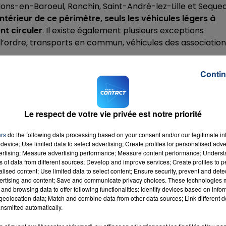
ons-en-Baroeul, Ronchin, Saint-André-lez-Lille et Sequed
'intérieur de ce périmètre, seuls les véhicules légers à
ent circuler
. Il existe également plusieurs exceptions
 l’ordre, transports en commun, véhicules des associatio
lation différenciée,
le réseau des transports Ilevia sera
Contin
te la journée
.
Le respect de votre vie privée est notre priorité
IGATOIRES TOUJOURS EN VIGUEUR DAN
ers
do the following data processing based on your consent and/or our legitimate int
device; Use limited data to select advertising; Create profiles for personalised adver
le lilloise, d'autres mesures pour lutter contre la pollutio
vertising; Measure advertising performance; Measure content performance; Unders
ns of data from different sources; Develop and improve services; Create profiles to 
alised content; Use limited data to select content; Ensure security, prevent and detect
ertising and content; Save and communicate privacy choices. These technologies
toires sur les grands axes.
Comme c'est le cas depuis
and browsing data to offer following functionalities: Identify devices based on infor
de 20 km/h sur les routes à 130 et 110 km/h
. Les poids-
eolocation data; Match and combine data from other data sources; Link different de
es 80 km/h.
nsmitted automatically.
s sur le site de la préfecture
.