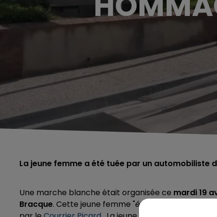
HOMMAGE
La jeune femme a été tuée par un automobiliste da
Une marche blanche était organisée ce
mardi 19 av
Bracque
. Cette jeune femme "
était souriante, lumin
par le
Courrier Picard.
La jeune mère de famille a é