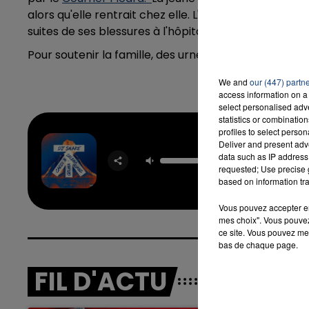
alors qu'elle rentrait chez elle. L'accident s'est pr
suites de ses blessures à l'hôpital dans la nuit du
7 au
Pour soutenir la famille, des urnes ont été déposées
We and
our (447) partn
access information on a 
select personalised ad
statistics or combinatio
profiles to select person
Taki T
Deliver and present adv
DJ SN
FEAT. S
data such as IP address 
GOME
requested; Use precise g
OZUN
based on information tra
CARD
Vous pouvez accepter en 
mes choix". Vous pouvez
ce site. Vous pouvez met
bas de chaque page.
FIL D'ACTU