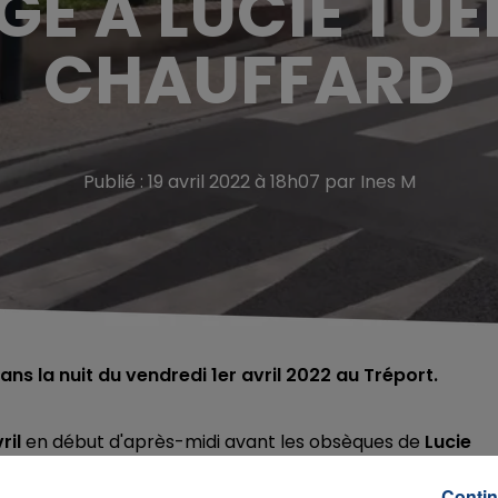
 À LUCIE TUÉ
CHAUFFARD
Publié : 19 avril 2022 à 18h07 par Ines M
ns la nuit du vendredi 1er avril 2022 au Tréport.
ril
en début d'après-midi avant les obsèques de
Lucie
euse et pleine de vitalité
"selon les témoignages rapport
té tuée par
un automobiliste alcoolisé et sans permis
Contin