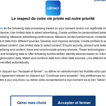
oduit dans la rue du Docteur-Pépin. Elle est décédée des
 8 avril
.
Le respect de votre vie privée est notre priorité
 dans les boutiques du quai François 1er.
ers
do the following data processing based on your consent and/or our legitimate int
device; Use limited data to select advertising; Create profiles for personalised adver
vertising; Measure advertising performance; Measure content performance; Unders
ns of data from different sources; Develop and improve services; Create profiles to 
alised content; Use limited data to select content; Ensure security, prevent and detect
aki
ertising and content; Save and communicate privacy choices. These technologies
AKE
ELENA
RADIO CONTACT
and browsing data to offer following functionalities: Identify devices based on infor
Z &
eolocation data; Match and combine data from other data sources; Link different de
A &
nsmitted automatically.
I B
cliquant sur "Accepter et fermer", ou affiner en sélectionnant les finalités et/ou pa
 également refuser en cliquant sur "Continuer sans accepter". Vos préférences ne 
tre à jour vos choix, ou retirer votre consentement à tout moment via le lien "Gérer 
Gérer mes choix
Accepter et fermer