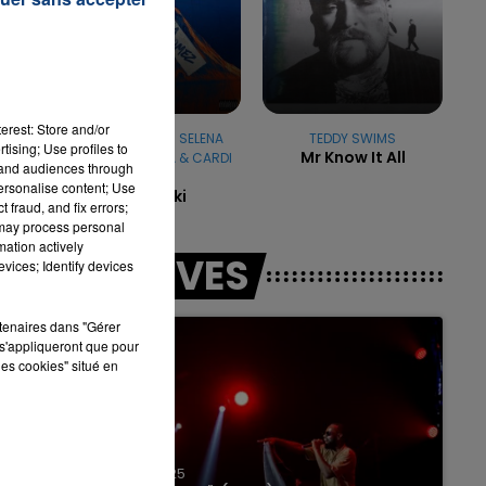
7h00 - 11h00
erest: Store and/or
LA TEAM DE L'ÉTÉ
DJ SNAKE FEAT. SELENA
TEDDY SWIMS
tising; Use profiles to
Mr Know It All
GOMEZ & OZUNA & CARDI
tand audiences through
B
personalise content; Use
Taki Taki
 fraud, and fix errors;
 may process personal
mation actively
LES LIVES
vices; Identify devices
rtenaires dans "Gérer
s'appliqueront que pour
les cookies" situé en
31 janvier 2025