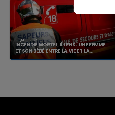
23 juillet 2026
INCENDIE MORTEL À LENS : UNE FEMME
ET SON BÉBÉ ENTRE LA VIE ET LA...
Un homme s'est immolé par le feu après avoir
aspergé sa compagne et leur bébé de trois
mois d'un liquide inflammable.