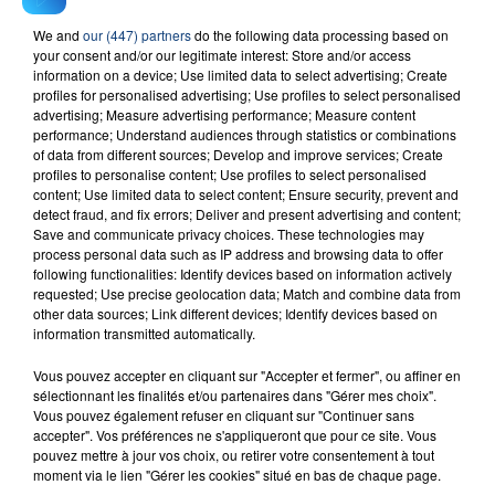
We and
our (447) partners
do the following data processing based on
23 juillet 2026
your consent and/or our legitimate interest: Store and/or access
INCENDIE MORTEL À LENS : UNE FEMME ET
information on a device; Use limited data to select advertising; Create
profiles for personalised advertising; Use profiles to select personalised
SON BÉBÉ ENTRE LA VIE ET LA...
advertising; Measure advertising performance; Measure content
Un homme s'est immolé par le feu après avoir
performance; Understand audiences through statistics or combinations
aspergé sa compagne et leur bébé de trois mois
of data from different sources; Develop and improve services; Create
profiles to personalise content; Use profiles to select personalised
d'un liquide inflammable.
content; Use limited data to select content; Ensure security, prevent and
detect fraud, and fix errors; Deliver and present advertising and content;
Save and communicate privacy choices. These technologies may
process personal data such as IP address and browsing data to offer
following functionalities: Identify devices based on information actively
requested; Use precise geolocation data; Match and combine data from
other data sources; Link different devices; Identify devices based on
20 juillet 2026
information transmitted automatically.
UNE ADOLESCENTE DEVANT SE FAIRE
OPÉRER DE LA CHEVILLE RESSORT DE LA...
Vous pouvez accepter en cliquant sur "Accepter et fermer", ou affiner en
sélectionnant les finalités et/ou partenaires dans "Gérer mes choix".
La famille a porté plainte contre la clinique qui a
Vous pouvez également refuser en cliquant sur "Continuer sans
reconnu sa responsabilité et présenté ses
accepter". Vos préférences ne s'appliqueront que pour ce site. Vous
pouvez mettre à jour vos choix, ou retirer votre consentement à tout
excuses.
TITRES DIFFUSÉS
moment via le lien "Gérer les cookies" situé en bas de chaque page.