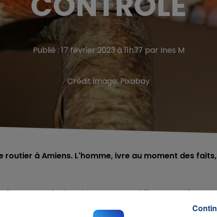
CONTRÔLE
Publié : 17 février 2023 à 11h37 par Ines M
Crédit image:
Pixabay
e routier à Amiens. L'homme, ivre au moment des faits,
ire à ce genre de situation. Un automobiliste a tenté
, route de Paris à Amiens. L'homme était ivre et a lancé s
Contin
véhicule des fonctionnaires, comme le
relate le Courrier