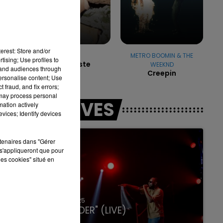
7h00 - 11h00
erest: Store and/or
LA TEAM DE L'ÉTÉ
EVA
METRO BOOMIN & THE
tising; Use profiles to
Sur La Piste
WEEKND
tand audiences through
Creepin
personalise content; Use
 fraud, and fix errors;
 may process personal
LES LIVES
mation actively
vices; Identify devices
rtenaires dans "Gérer
s'appliqueront que pour
les cookies" situé en
31 janvier 2025
GIMS "SPIDER" (LIVE)