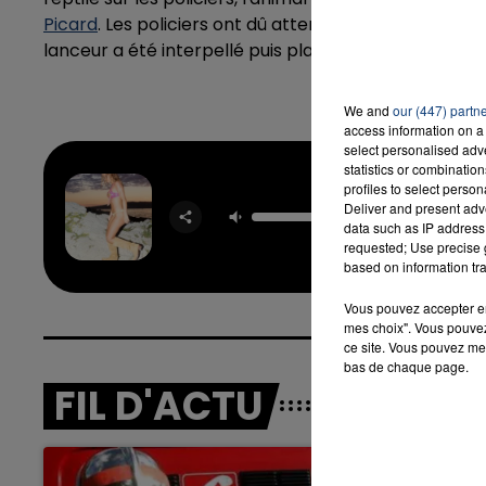
Picard
. Les policiers ont dû attendre l’arrivée des 
lanceur a été interpellé puis placé en garde à vue. On 
We and
our (447) partn
access information on a 
select personalised ad
statistics or combinatio
profiles to select person
Sur La 
Deliver and present adv
EV
data such as IP address 
requested; Use precise g
based on information tra
Vous pouvez accepter en 
mes choix". Vous pouvez
ce site. Vous pouvez met
bas de chaque page.
FIL D'ACTU