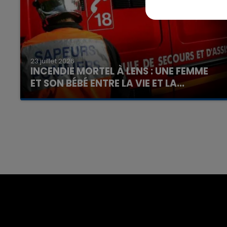
23 juillet 2026
INCENDIE MORTEL À LENS : UNE FEMME
ET SON BÉBÉ ENTRE LA VIE ET LA...
Un homme s'est immolé par le feu après avoir
aspergé sa compagne et leur bébé de trois
mois d'un liquide inflammable.