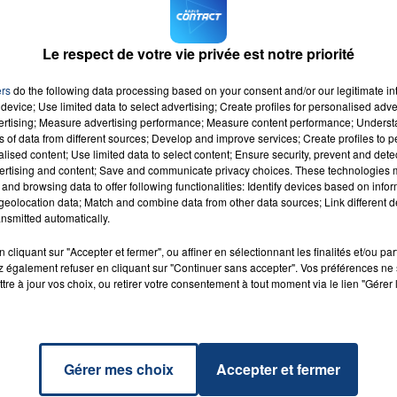
pompiers pour accéder à leur véhicule. Le conducteur-
ne sait pas s'il y a eu poursuite judiciaire.
Le respect de votre vie privée est notre priorité
ers
do the following data processing based on your consent and/or our legitimate int
device; Use limited data to select advertising; Create profiles for personalised adver
vertising; Measure advertising performance; Measure content performance; Unders
ns of data from different sources; Develop and improve services; Create profiles to 
alised content; Use limited data to select content; Ensure security, prevent and detect
Piste
ertising and content; Save and communicate privacy choices. These technologies
RADIO CONTACT
A
and browsing data to offer following functionalities: Identify devices based on infor
eolocation data; Match and combine data from other data sources; Link different de
nsmitted automatically.
cliquant sur "Accepter et fermer", ou affiner en sélectionnant les finalités et/ou pa
 également refuser en cliquant sur "Continuer sans accepter". Vos préférences ne 
tre à jour vos choix, ou retirer votre consentement à tout moment via le lien "Gérer 
Gérer mes choix
Accepter et fermer