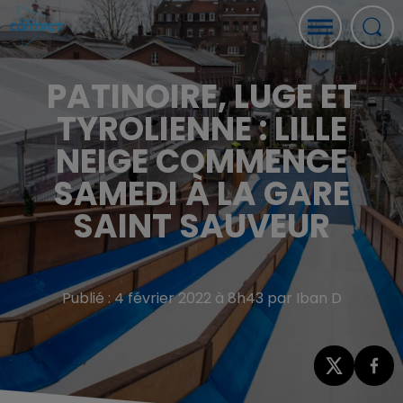
PATINOIRE, LUGE ET
TYROLIENNE : LILLE
NEIGE COMMENCE
SAMEDI À LA GARE
SAINT SAUVEUR
Publié : 4 février 2022 à 8h43 par Iban D