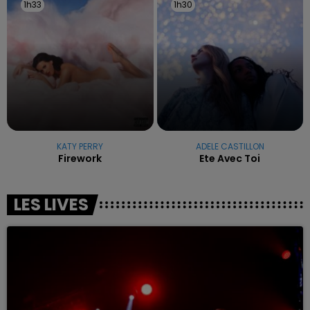
1h33
1h33
1h30
1h30
KATY PERRY
ADELE CASTILLON
Firework
Ete Avec Toi
LES LIVES