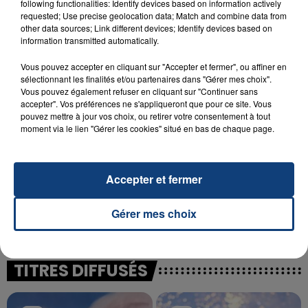
following functionalities: Identify devices based on information actively
23 juillet 2026
requested; Use precise geolocation data; Match and combine data from
INCENDIE MORTEL À LENS : UNE FEMME ET
other data sources; Link different devices; Identify devices based on
SON BÉBÉ ENTRE LA VIE ET LA...
information transmitted automatically.
Un homme s'est immolé par le feu après avoir
Vous pouvez accepter en cliquant sur "Accepter et fermer", ou affiner en
aspergé sa compagne et leur bébé de trois mois
sélectionnant les finalités et/ou partenaires dans "Gérer mes choix".
d'un liquide inflammable.
Vous pouvez également refuser en cliquant sur "Continuer sans
accepter". Vos préférences ne s'appliqueront que pour ce site. Vous
pouvez mettre à jour vos choix, ou retirer votre consentement à tout
moment via le lien "Gérer les cookies" situé en bas de chaque page.
Accepter et fermer
20 juillet 2026
UNE ADOLESCENTE DEVANT SE FAIRE
OPÉRER DE LA CHEVILLE RESSORT DE LA...
Gérer mes choix
La famille a porté plainte contre la clinique qui a
reconnu sa responsabilité et présenté ses
excuses.
TITRES DIFFUSÉS