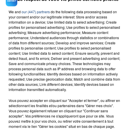
We and
our (447) partners
do the following data processing based on
your consent and/or our legitimate interest: Store and/or access
23 juillet 2026
information on a device; Use limited data to select advertising; Create
INCENDIE MORTEL À LENS : UNE FEMME ET
profiles for personalised advertising; Use profiles to select personalised
SON BÉBÉ ENTRE LA VIE ET LA...
advertising; Measure advertising performance; Measure content
performance; Understand audiences through statistics or combinations
Un homme s'est immolé par le feu après avoir
of data from different sources; Develop and improve services; Create
aspergé sa compagne et leur bébé de trois mois
profiles to personalise content; Use profiles to select personalised
d'un liquide inflammable.
content; Use limited data to select content; Ensure security, prevent and
detect fraud, and fix errors; Deliver and present advertising and content;
Save and communicate privacy choices. These technologies may
process personal data such as IP address and browsing data to offer
following functionalities: Identify devices based on information actively
requested; Use precise geolocation data; Match and combine data from
other data sources; Link different devices; Identify devices based on
information transmitted automatically.
20 juillet 2026
UNE ADOLESCENTE DEVANT SE FAIRE
Vous pouvez accepter en cliquant sur "Accepter et fermer", ou affiner en
OPÉRER DE LA CHEVILLE RESSORT DE LA...
sélectionnant les finalités et/ou partenaires dans "Gérer mes choix".
La famille a porté plainte contre la clinique qui a
Vous pouvez également refuser en cliquant sur "Continuer sans
accepter". Vos préférences ne s'appliqueront que pour ce site. Vous
reconnu sa responsabilité et présenté ses
pouvez mettre à jour vos choix, ou retirer votre consentement à tout
excuses.
moment via le lien "Gérer les cookies" situé en bas de chaque page.