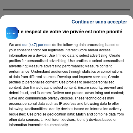
Continuer sans accepter
FIL D'ACTU
Le respect de votre vie privée est notre priorité
We and
our (447) partners
do the following data processing based on
your consent and/or our legitimate interest: Store and/or access
information on a device; Use limited data to select advertising; Create
profiles for personalised advertising; Use profiles to select personalised
advertising; Measure advertising performance; Measure content
performance; Understand audiences through statistics or combinations
of data from different sources; Develop and improve services; Create
profiles to personalise content; Use profiles to select personalised
23 juillet 2026
content; Use limited data to select content; Ensure security, prevent and
INCENDIE MORTEL À LENS : UNE FEMME ET
detect fraud, and fix errors; Deliver and present advertising and content;
SON BÉBÉ ENTRE LA VIE ET LA...
Save and communicate privacy choices. These technologies may
process personal data such as IP address and browsing data to offer
Un homme s'est immolé par le feu après avoir
following functionalities: Identify devices based on information actively
aspergé sa compagne et leur bébé de trois mois
requested; Use precise geolocation data; Match and combine data from
d'un liquide inflammable.
other data sources; Link different devices; Identify devices based on
information transmitted automatically.