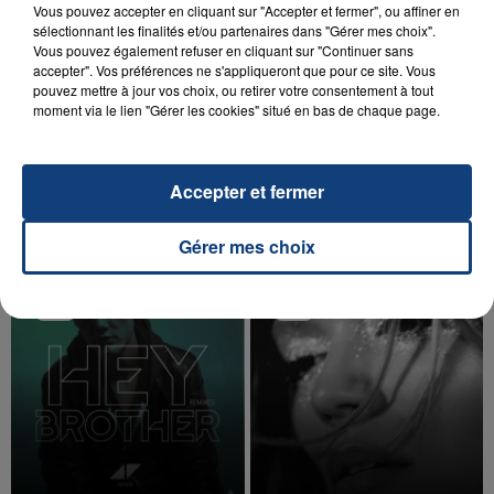
Vous pouvez accepter en cliquant sur "Accepter et fermer", ou affiner en
sélectionnant les finalités et/ou partenaires dans "Gérer mes choix".
Vous pouvez également refuser en cliquant sur "Continuer sans
accepter". Vos préférences ne s'appliqueront que pour ce site. Vous
pouvez mettre à jour vos choix, ou retirer votre consentement à tout
20 juillet 2026
moment via le lien "Gérer les cookies" situé en bas de chaque page.
UNE ADOLESCENTE DEVANT SE FAIRE
OPÉRER DE LA CHEVILLE RESSORT DE LA...
La famille a porté plainte contre la clinique qui a
Accepter et fermer
reconnu sa responsabilité et présenté ses
excuses.
TITRES DIFFUSÉS
Gérer mes choix
8h46
8h46
8h43
8h43