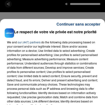
Continuer sans accepter
Le respect de votre vie privée est notre priorité
FIL D'ACTU
We and
our (447) partners
do the following data processing based on
your consent and/or our legitimate interest: Store and/or access
information on a device; Use limited data to select advertising; Create
profiles for personalised advertising; Use profiles to select personalised
advertising; Measure advertising performance; Measure content
performance; Understand audiences through statistics or combinations
of data from different sources; Develop and improve services; Create
profiles to personalise content; Use profiles to select personalised
content; Use limited data to select content; Ensure security, prevent and
detect fraud, and fix errors; Deliver and present advertising and content;
23 juillet 2026
INCENDIE MORTEL À LENS : UNE FEMME ET
Save and communicate privacy choices. These technologies may
process personal data such as IP address and browsing data to offer
SON BÉBÉ ENTRE LA VIE ET LA...
following functionalities: Identify devices based on information actively
Un homme s'est immolé par le feu après avoir
requested; Use precise geolocation data; Match and combine data from
other data sources; Link different devices; Identify devices based on
aspergé sa compagne et leur bébé de trois mois