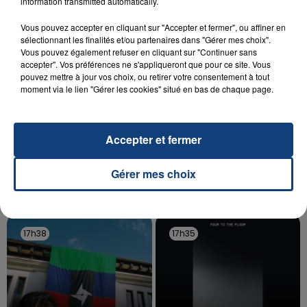
information transmitted automatically.
d'un liquide inflammable.
Vous pouvez accepter en cliquant sur "Accepter et fermer", ou affiner en
sélectionnant les finalités et/ou partenaires dans "Gérer mes choix".
Vous pouvez également refuser en cliquant sur "Continuer sans
accepter". Vos préférences ne s'appliqueront que pour ce site. Vous
pouvez mettre à jour vos choix, ou retirer votre consentement à tout
moment via le lien "Gérer les cookies" situé en bas de chaque page.
20 juillet 2026
UNE ADOLESCENTE DEVANT SE FAIRE
OPÉRER DE LA CHEVILLE RESSORT DE LA...
Accepter et fermer
La famille a porté plainte contre la clinique qui a
reconnu sa responsabilité et présenté ses
Gérer mes choix
excuses.
TITRES DIFFUSÉS
17h38
17h38
17h35
17h35