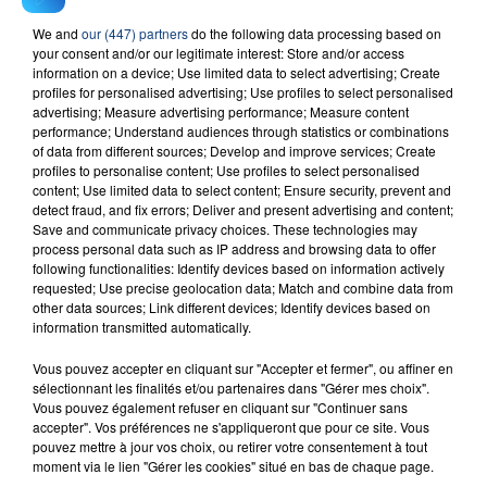
We and
our (447) partners
do the following data processing based on
your consent and/or our legitimate interest: Store and/or access
information on a device; Use limited data to select advertising; Create
profiles for personalised advertising; Use profiles to select personalised
advertising; Measure advertising performance; Measure content
performance; Understand audiences through statistics or combinations
of data from different sources; Develop and improve services; Create
profiles to personalise content; Use profiles to select personalised
FIL D'ACTU
content; Use limited data to select content; Ensure security, prevent and
detect fraud, and fix errors; Deliver and present advertising and content;
Save and communicate privacy choices. These technologies may
process personal data such as IP address and browsing data to offer
following functionalities: Identify devices based on information actively
requested; Use precise geolocation data; Match and combine data from
other data sources; Link different devices; Identify devices based on
information transmitted automatically.
Vous pouvez accepter en cliquant sur "Accepter et fermer", ou affiner en
sélectionnant les finalités et/ou partenaires dans "Gérer mes choix".
23 juillet 2026
Vous pouvez également refuser en cliquant sur "Continuer sans
INCENDIE MORTEL À LENS : UNE FEMME ET
accepter". Vos préférences ne s'appliqueront que pour ce site. Vous
pouvez mettre à jour vos choix, ou retirer votre consentement à tout
SON BÉBÉ ENTRE LA VIE ET LA...
moment via le lien "Gérer les cookies" situé en bas de chaque page.
Un homme s'est immolé par le feu après avoir