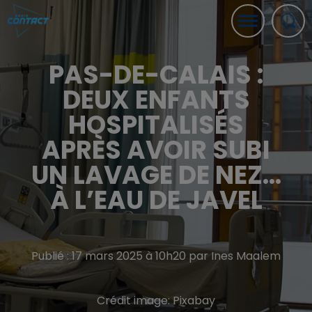
PAS-DE-CALAIS :
DEUX ENFANTS
HOSPITALISÉS
APRÈS AVOIR SUBI
UN LAVAGE DE NEZ…
À L’EAU DE JAVEL
Publié : 17 mars 2025 à 10h20 par Ines Maalem
Crédit image:
Pixabay