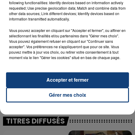
following functionalities: Identify devices based on information actively
23 juillet 2026
requested; Use precise geolocation data; Match and combine data from
INCENDIE MORTEL À LENS : UNE FEMME ET
other data sources; Link different devices; Identify devices based on
SON BÉBÉ ENTRE LA VIE ET LA...
information transmitted automatically.
Un homme s'est immolé par le feu après avoir
Vous pouvez accepter en cliquant sur "Accepter et fermer", ou affiner en
aspergé sa compagne et leur bébé de trois mois
sélectionnant les finalités et/ou partenaires dans "Gérer mes choix".
d'un liquide inflammable.
Vous pouvez également refuser en cliquant sur "Continuer sans
accepter". Vos préférences ne s'appliqueront que pour ce site. Vous
pouvez mettre à jour vos choix, ou retirer votre consentement à tout
moment via le lien "Gérer les cookies" situé en bas de chaque page.
Accepter et fermer
20 juillet 2026
UNE ADOLESCENTE DEVANT SE FAIRE
OPÉRER DE LA CHEVILLE RESSORT DE LA...
Gérer mes choix
La famille a porté plainte contre la clinique qui a
reconnu sa responsabilité et présenté ses
excuses.
TITRES DIFFUSÉS