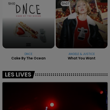
5h10
5h10
5h07
5h07
DNCE
ANGELE & JUSTICE
Cake By The Ocean
What You Want
LES LIVES