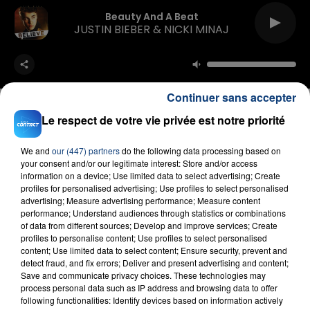
Beauty And A Beat
JUSTIN BIEBER & NICKI MINAJ
Continuer sans accepter
Le respect de votre vie privée est notre priorité
FIL D'ACTU
We and
our (447) partners
do the following data processing based on
your consent and/or our legitimate interest: Store and/or access
information on a device; Use limited data to select advertising; Create
profiles for personalised advertising; Use profiles to select personalised
advertising; Measure advertising performance; Measure content
performance; Understand audiences through statistics or combinations
of data from different sources; Develop and improve services; Create
profiles to personalise content; Use profiles to select personalised
content; Use limited data to select content; Ensure security, prevent and
detect fraud, and fix errors; Deliver and present advertising and content;
Save and communicate privacy choices. These technologies may
process personal data such as IP address and browsing data to offer
23 juillet 2026
following functionalities: Identify devices based on information actively
INCENDIE MORTEL À LENS : UNE FEMME ET