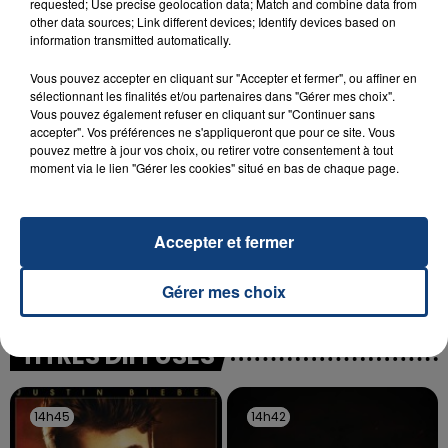
requested; Use precise geolocation data; Match and combine data from
SON BÉBÉ ENTRE LA VIE ET LA...
other data sources; Link different devices; Identify devices based on
Un homme s'est immolé par le feu après avoir
information transmitted automatically.
aspergé sa compagne et leur bébé de trois mois
Vous pouvez accepter en cliquant sur "Accepter et fermer", ou affiner en
d'un liquide inflammable.
sélectionnant les finalités et/ou partenaires dans "Gérer mes choix".
Vous pouvez également refuser en cliquant sur "Continuer sans
accepter". Vos préférences ne s'appliqueront que pour ce site. Vous
pouvez mettre à jour vos choix, ou retirer votre consentement à tout
moment via le lien "Gérer les cookies" situé en bas de chaque page.
20 juillet 2026
UNE ADOLESCENTE DEVANT SE FAIRE
Accepter et fermer
OPÉRER DE LA CHEVILLE RESSORT DE LA...
La famille a porté plainte contre la clinique qui a
Gérer mes choix
reconnu sa responsabilité et présenté ses
excuses.
TITRES DIFFUSÉS
14h45
14h45
14h42
14h42