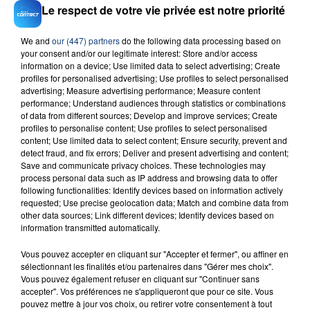
Le respect de votre vie privée est notre priorité
Four To The Floor
OFENBACH & STARSAILOR
We and
our (447) partners
do the following data processing based on
your consent and/or our legitimate interest: Store and/or access
information on a device; Use limited data to select advertising; Create
profiles for personalised advertising; Use profiles to select personalised
advertising; Measure advertising performance; Measure content
performance; Understand audiences through statistics or combinations
of data from different sources; Develop and improve services; Create
profiles to personalise content; Use profiles to select personalised
content; Use limited data to select content; Ensure security, prevent and
detect fraud, and fix errors; Deliver and present advertising and content;
FIL D'ACTU
Save and communicate privacy choices. These technologies may
process personal data such as IP address and browsing data to offer
following functionalities: Identify devices based on information actively
requested; Use precise geolocation data; Match and combine data from
other data sources; Link different devices; Identify devices based on
information transmitted automatically.
Vous pouvez accepter en cliquant sur "Accepter et fermer", ou affiner en
sélectionnant les finalités et/ou partenaires dans "Gérer mes choix".
Vous pouvez également refuser en cliquant sur "Continuer sans
accepter". Vos préférences ne s'appliqueront que pour ce site. Vous
23 juillet 2026
pouvez mettre à jour vos choix, ou retirer votre consentement à tout
INCENDIE MORTEL À LENS : UNE FEMME ET