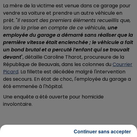
La mère de la victime est venue dans ce garage pour
vendre sa voiture et prendre un autre véhicule en
prêt. "
Il ressort des premiers éléments recueillis que,
lors de la prise en compte de ce véhicule,
une
employée du garage a démarré sans réaliser que la
première vitesse était enclenchée ; le véhicule a fait
un bond brutal et a percuté l’enfant qui se trouvait
devant
", détaille Caroline Tharot, procureure de la
République de Beauvais, dans les colonnes du
Courrier
Picard
. La fillette est décédée malgré l'intervention
des secours. En état de choc, l'employée du garage a
été emmenée à l'hôpital.
Une enquête a été ouverte pour homicide
involontaire.
Continuer sans accepter
RADIO CONTACT