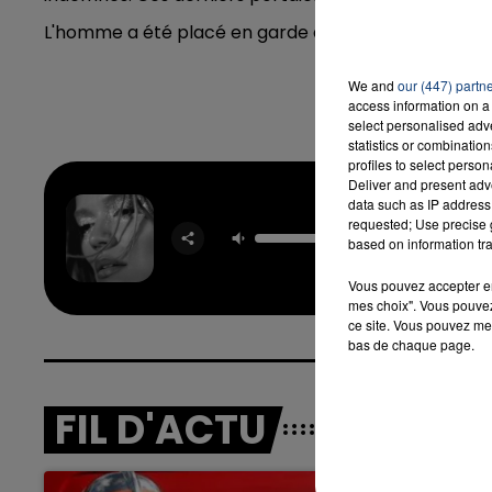
L'homme a été placé en garde à vue dans le cadre 
We and
our (447) partn
access information on a 
select personalised ad
statistics or combinatio
profiles to select person
Deliver and present adv
data such as IP address 
requested; Use precise g
Matad
based on information tra
KARO
Vous pouvez accepter en 
mes choix". Vous pouvez
ce site. Vous pouvez met
bas de chaque page.
FIL D'ACTU