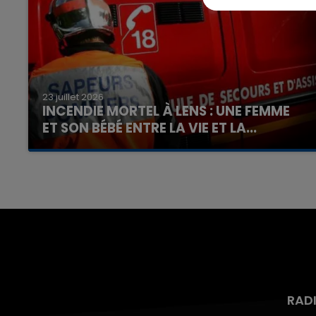
23 juillet 2026
INCENDIE MORTEL À LENS : UNE FEMME
ET SON BÉBÉ ENTRE LA VIE ET LA...
Un homme s'est immolé par le feu après avoir
aspergé sa compagne et leur bébé de trois
mois d'un liquide inflammable.
RAD