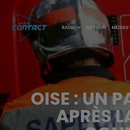
RADIO
ACTUS
MÉDIAS
OISE : UN 
APRÈS L