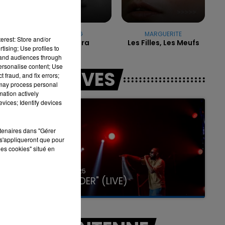
KAROL G
MARGUERITE
7h00 - 11h00
erest: Store and/or
Matadora
Les Filles, Les Meufs
LA TEAM DE L'ÉTÉ
tising; Use profiles to
tand audiences through
personalise content; Use
LES LIVES
 fraud, and fix errors;
 may process personal
mation actively
vices; Identify devices
rtenaires dans "Gérer
s'appliqueront que pour
les cookies" situé en
31 janvier 2025
GIMS "SPIDER" (LIVE)