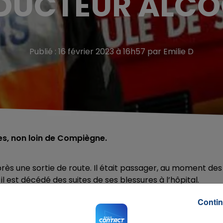
UCTEUR ALCO
Publié : 16 février 2023 à 16h57 par Emilie D
res, non loin de Compiègne.
rès une sortie de route. Il était passager, au moment des
 il est décédé des suites de ses blessures à l’hôpital.
dé
ne portait pas sa ceinture de sécurité
, au moment d
Contin
riers dans le Compiégnois. Les deux autres s’en sont sortis
écurité mais le conducteur a été
contrôlé positif à l’alcoo