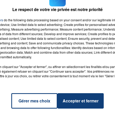
d’une enquête ouverte pour homicide involontaire.
Le respect de votre vie privée est notre priorité
ers
do the following data processing based on your consent and/or our legitimate int
device; Use limited data to select advertising; Create profiles for personalised adver
vertising; Measure advertising performance; Measure content performance; Unders
ns of data from different sources; Develop and improve services; Create profiles to 
alised content; Use limited data to select content; Ensure security, prevent and detect
ertising and content; Save and communicate privacy choices. These technologies
and browsing data to offer following functionalities: Identify devices based on infor
eolocation data; Match and combine data from other data sources; Link different de
ora
RADIO CONTACT
nsmitted automatically.
L G
cliquant sur "Accepter et fermer", ou affiner en sélectionnant les finalités et/ou pa
 également refuser en cliquant sur "Continuer sans accepter". Vos préférences ne 
tre à jour vos choix, ou retirer votre consentement à tout moment via le lien "Gérer 
Gérer mes choix
Accepter et fermer