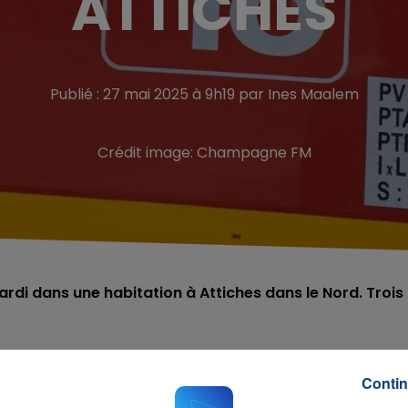
ATTICHES
Publié : 27 mai 2025 à 9h19 par Ines Maalem
Crédit image:
Champagne FM
mardi dans une habitation à Attiches dans le Nord. Trois
re à
Attiches dans le Nord
. Selon les premiers éléments, 
Contin
die de leur maison. Le feu a pris en pleine nuit, vers 4h30
tation.
Le feu est actuellement maîtrisé
, et les recherch