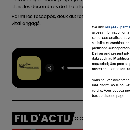
dans les décombres de l’habitation sont en cours.
Parmi les rescapés, deux autres enfants et la mère d
7h00 - 12h00
vital engagé.
LA TEAM DU WEEK-END
We and
our (447) partn
access information on a 
select personalised ad
statistics or combinatio
profiles to select person
Deliver and present adv
data such as IP address 
requested; Use precise g
Don't St
based on information tra
DUA L
Vous pouvez accepter en 
mes choix". Vous pouvez
ce site. Vous pouvez met
bas de chaque page.
FIL D'ACTU