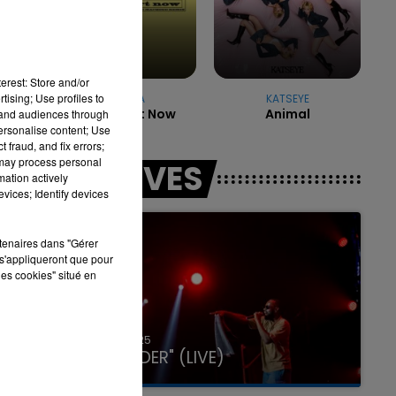
tic
7h00 - 12h00
LA TEAM DU WEEK-END
erest: Store and/or
tising; Use profiles to
DUA LIPA
KATSEYE
Don't Start Now
Animal
tand audiences through
personalise content; Use
 fraud, and fix errors;
 may process personal
LES LIVES
mation actively
vices; Identify devices
rtenaires dans "Gérer
s'appliqueront que pour
les cookies" situé en
31 janvier 2025
GIMS "SPIDER" (LIVE)