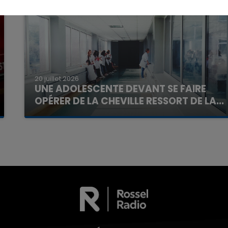
20 juillet 2026
UNE ADOLESCENTE DEVANT SE FAIRE
OPÉRER DE LA CHEVILLE RESSORT DE LA...
La famille a porté plainte contre la clinique qui a
16h00 - 20h00
reconnu sa responsabilité et présenté ses
La Team du Week-end
excuses.