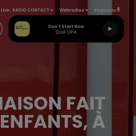
Live :
RADIO CONTACT
Webradios
Podcasts
Don't Start Now
DUA LIPA
MAISON FAIT
 ENFANTS, À