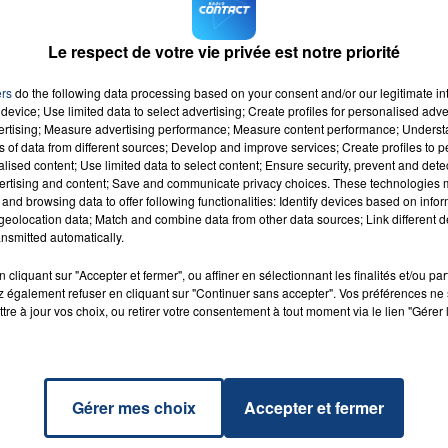
Le respect de votre vie privée est notre priorité
e famille qui ont été transportés à l’hôpital, sans pronos
16h00 - 20h00
LA TEAM DU WEEK-END
ers
do the following data processing based on your consent and/or our legitimate int
device; Use limited data to select advertising; Create profiles for personalised adver
vertising; Measure advertising performance; Measure content performance; Unders
ns of data from different sources; Develop and improve services; Create profiles to 
alised content; Use limited data to select content; Ensure security, prevent and detect
ertising and content; Save and communicate privacy choices. These technologies
and browsing data to offer following functionalities: Identify devices based on infor
eolocation data; Match and combine data from other data sources; Link different de
art Now
RADIO CONTACT
nsmitted automatically.
IPA
cliquant sur "Accepter et fermer", ou affiner en sélectionnant les finalités et/ou pa
 également refuser en cliquant sur "Continuer sans accepter". Vos préférences ne 
tre à jour vos choix, ou retirer votre consentement à tout moment via le lien "Gérer 
Gérer mes choix
Accepter et fermer