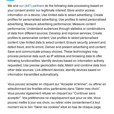
We and
our (447) partners
do the following data processing based on
your consent and/or our legitimate interest: Store and/or access
information on a device; Use limited data to select advertising; Create
profiles for personalised advertising; Use profiles to select personalised
advertising; Measure advertising performance; Measure content
performance; Understand audiences through statistics or combinations
of data from different sources; Develop and improve services; Create
FIL D'ACTU
profiles to personalise content; Use profiles to select personalised
content; Use limited data to select content; Ensure security, prevent and
detect fraud, and fix errors; Deliver and present advertising and content;
Save and communicate privacy choices. These technologies may
process personal data such as IP address and browsing data to offer
following functionalities: Identify devices based on information actively
requested; Use precise geolocation data; Match and combine data from
other data sources; Link different devices; Identify devices based on
information transmitted automatically.
Vous pouvez accepter en cliquant sur "Accepter et fermer", ou affiner en
23 juillet 2026
sélectionnant les finalités et/ou partenaires dans "Gérer mes choix".
INCENDIE MORTEL À LENS : UNE FEMME ET
Vous pouvez également refuser en cliquant sur "Continuer sans
SON BÉBÉ ENTRE LA VIE ET LA...
accepter". Vos préférences ne s'appliqueront que pour ce site. Vous
pouvez mettre à jour vos choix, ou retirer votre consentement à tout
Un homme s'est immolé par le feu après avoir
moment via le lien "Gérer les cookies" situé en bas de chaque page.
aspergé sa compagne et leur bébé de trois mois