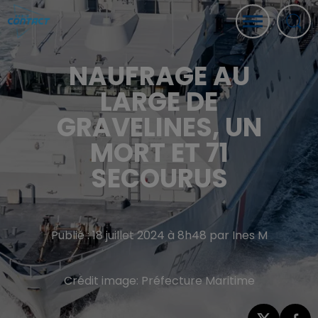
NAUFRAGE AU
LARGE DE
GRAVELINES, UN
MORT ET 71
SECOURUS
Publié : 18 juillet 2024 à 8h48 par Ines M
Crédit image:
Préfecture Maritime