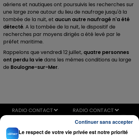
aériens et nautiques ont poursuivis les recherches sur
une large zone autour du lieu de naufrage jusqu'à la
tombée de la nuit, et
aucun autre naufragé n'a été
détecté
. A la tombée de la nuit, le dispositif de
recherches par moyens dirigés a été levé par le
préfet maritime.
Rappelons que vendredi 12 juillet,
quatre personnes
ont perdu la vie
dans les mêmes conditions au large
de
Boulogne-sur-Mer
.
RADIO CONTACT
There's Nothing Holdin' Me Back
Continuer sans accepter
SHAWN MENDES
Le respect de votre vie privée est notre priorité