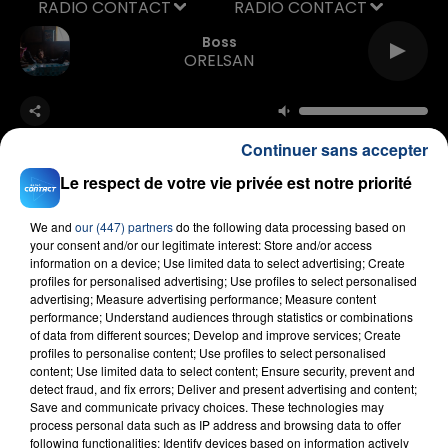
RADIO CONTACT
Boss
ORELSAN
Continuer sans accepter
Le respect de votre vie privée est notre priorité
We and
our (447) partners
do the following data processing based on
FIL D'ACTU
your consent and/or our legitimate interest: Store and/or access
information on a device; Use limited data to select advertising; Create
profiles for personalised advertising; Use profiles to select personalised
advertising; Measure advertising performance; Measure content
performance; Understand audiences through statistics or combinations
of data from different sources; Develop and improve services; Create
profiles to personalise content; Use profiles to select personalised
content; Use limited data to select content; Ensure security, prevent and
detect fraud, and fix errors; Deliver and present advertising and content;
Save and communicate privacy choices. These technologies may
process personal data such as IP address and browsing data to offer
23 juillet 2026
following functionalities: Identify devices based on information actively