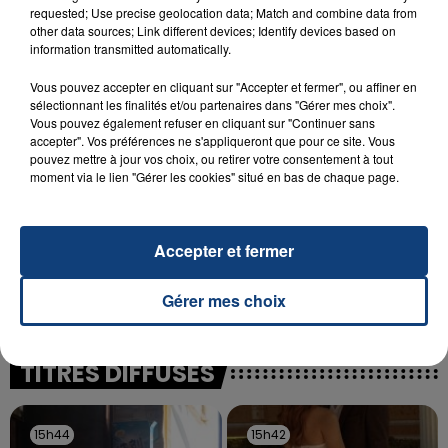
INCENDIE MORTEL À LENS : UNE FEMME ET
requested; Use precise geolocation data; Match and combine data from
SON BÉBÉ ENTRE LA VIE ET LA...
other data sources; Link different devices; Identify devices based on
information transmitted automatically.
Un homme s'est immolé par le feu après avoir
aspergé sa compagne et leur bébé de trois mois
Vous pouvez accepter en cliquant sur "Accepter et fermer", ou affiner en
d'un liquide inflammable.
sélectionnant les finalités et/ou partenaires dans "Gérer mes choix".
Vous pouvez également refuser en cliquant sur "Continuer sans
accepter". Vos préférences ne s'appliqueront que pour ce site. Vous
pouvez mettre à jour vos choix, ou retirer votre consentement à tout
moment via le lien "Gérer les cookies" situé en bas de chaque page.
20 juillet 2026
Accepter et fermer
UNE ADOLESCENTE DEVANT SE FAIRE
OPÉRER DE LA CHEVILLE RESSORT DE LA...
Gérer mes choix
La famille a porté plainte contre la clinique qui a
reconnu sa responsabilité et présenté ses
excuses.
TITRES DIFFUSÉS
15h44
15h44
15h42
15h42