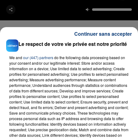
Continuer sans accepter
Le respect de votre vie privée est notre priorité
FIL D'ACTU
We and
our (447) partners
do the following data processing based on
your consent and/or our legitimate interest: Store and/or access
information on a device; Use limited data to select advertising; Create
profiles for personalised advertising; Use profiles to select personalised
advertising; Measure advertising performance; Measure content
performance; Understand audiences through statistics or combinations
of data from different sources; Develop and improve services; Create
profiles to personalise content; Use profiles to select personalised
content; Use limited data to select content; Ensure security, prevent and
detect fraud, and fix errors; Deliver and present advertising and content;
23 juillet 2026
Save and communicate privacy choices. These technologies may
INCENDIE MORTEL À LENS : UNE FEMME ET
process personal data such as IP address and browsing data to offer
SON BÉBÉ ENTRE LA VIE ET LA...
following functionalities: Identify devices based on information actively
requested; Use precise geolocation data; Match and combine data from
Un homme s'est immolé par le feu après avoir
other data sources; Link different devices; Identify devices based on