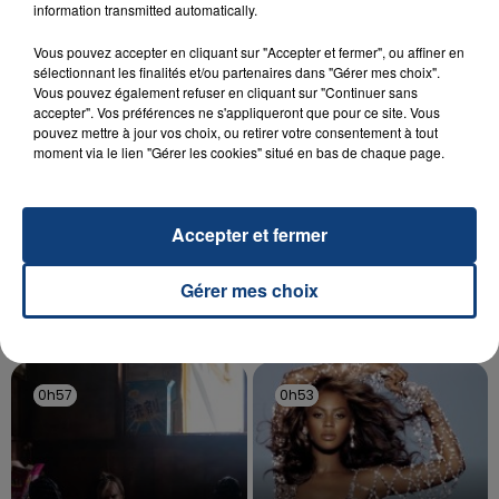
aspergé sa compagne et leur bébé de trois mois
information transmitted automatically.
d'un liquide inflammable.
Vous pouvez accepter en cliquant sur "Accepter et fermer", ou affiner en
sélectionnant les finalités et/ou partenaires dans "Gérer mes choix".
Vous pouvez également refuser en cliquant sur "Continuer sans
accepter". Vos préférences ne s'appliqueront que pour ce site. Vous
pouvez mettre à jour vos choix, ou retirer votre consentement à tout
moment via le lien "Gérer les cookies" situé en bas de chaque page.
20 juillet 2026
UNE ADOLESCENTE DEVANT SE FAIRE
OPÉRER DE LA CHEVILLE RESSORT DE LA...
Accepter et fermer
La famille a porté plainte contre la clinique qui a
reconnu sa responsabilité et présenté ses
Gérer mes choix
excuses.
TITRES DIFFUSÉS
0h57
0h57
0h53
0h53