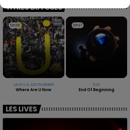
excuses.
TITRES DIFFUSÉS
12h29
12h29
12h27
12h27
JACK U & JUSTIN BIEBER
DJO
Where Are U Now
End Of Beginning
LES LIVES