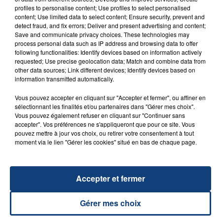
profiles to personalise content; Use profiles to select personalised
content; Use limited data to select content; Ensure security, prevent and
detect fraud, and fix errors; Deliver and present advertising and content;
Save and communicate privacy choices. These technologies may
process personal data such as IP address and browsing data to offer
23 juillet 2026
INCENDIE MORTEL À LENS : UNE FEMME ET
following functionalities: Identify devices based on information actively
requested; Use precise geolocation data; Match and combine data from
SON BÉBÉ ENTRE LA VIE ET LA...
other data sources; Link different devices; Identify devices based on
Un homme s'est immolé par le feu après avoir
information transmitted automatically.
aspergé sa compagne et leur bébé de trois mois
Vous pouvez accepter en cliquant sur "Accepter et fermer", ou affiner en
d'un liquide inflammable.
sélectionnant les finalités et/ou partenaires dans "Gérer mes choix".
Vous pouvez également refuser en cliquant sur "Continuer sans
accepter". Vos préférences ne s'appliqueront que pour ce site. Vous
pouvez mettre à jour vos choix, ou retirer votre consentement à tout
moment via le lien "Gérer les cookies" situé en bas de chaque page.
20 juillet 2026
UNE ADOLESCENTE DEVANT SE FAIRE
Accepter et fermer
OPÉRER DE LA CHEVILLE RESSORT DE LA...
La famille a porté plainte contre la clinique qui a
Gérer mes choix
reconnu sa responsabilité et présenté ses