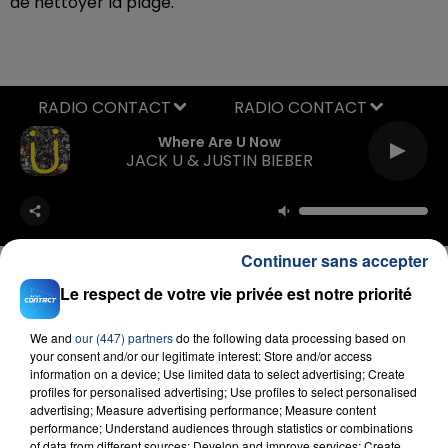
de nettoyer la plage.
RADIO CONTACT
Where Are U Now
JACK U & JUSTIN BIEBER
Continuer sans accepter
Le respect de votre vie privée est notre priorité
FIL D'ACTU
We and
our (447) partners
do the following data processing based on
your consent and/or our legitimate interest: Store and/or access
information on a device; Use limited data to select advertising; Create
profiles for personalised advertising; Use profiles to select personalised
advertising; Measure advertising performance; Measure content
performance; Understand audiences through statistics or combinations
of data from different sources; Develop and improve services; Create