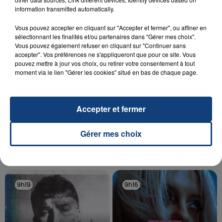
information transmitted automatically.
aspergé sa compagne et leur bébé de trois mois
d'un liquide inflammable.
Vous pouvez accepter en cliquant sur "Accepter et fermer", ou affiner en
sélectionnant les finalités et/ou partenaires dans "Gérer mes choix".
Vous pouvez également refuser en cliquant sur "Continuer sans
accepter". Vos préférences ne s'appliqueront que pour ce site. Vous
pouvez mettre à jour vos choix, ou retirer votre consentement à tout
moment via le lien "Gérer les cookies" situé en bas de chaque page.
20 juillet 2026
UNE ADOLESCENTE DEVANT SE FAIRE
Accepter et fermer
OPÉRER DE LA CHEVILLE RESSORT DE LA...
La famille a porté plainte contre la clinique qui a
Gérer mes choix
reconnu sa responsabilité et présenté ses
excuses.
TITRES DIFFUSÉS
9h19
9h19
9h16
9h16