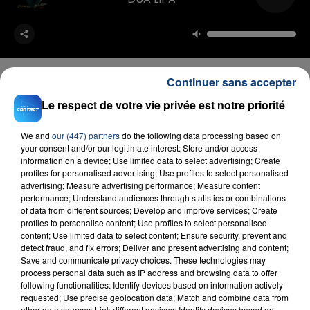
Continuer sans accepter
Le respect de votre vie privée est notre priorité
FIL D'ACTU
We and
our (447) partners
do the following data processing based on
your consent and/or our legitimate interest: Store and/or access
information on a device; Use limited data to select advertising; Create
profiles for personalised advertising; Use profiles to select personalised
advertising; Measure advertising performance; Measure content
performance; Understand audiences through statistics or combinations
of data from different sources; Develop and improve services; Create
profiles to personalise content; Use profiles to select personalised
content; Use limited data to select content; Ensure security, prevent and
detect fraud, and fix errors; Deliver and present advertising and content;
23 juillet 2026
Save and communicate privacy choices. These technologies may
INCENDIE MORTEL À LENS : UNE FEMME ET
process personal data such as IP address and browsing data to offer
following functionalities: Identify devices based on information actively
SON BÉBÉ ENTRE LA VIE ET LA...
requested; Use precise geolocation data; Match and combine data from
Un homme s'est immolé par le feu après avoir
other data sources; Link different devices; Identify devices based on