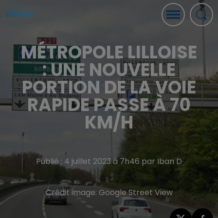
MÉTROPOLE LILLOISE
: UNE NOUVELLE
PORTION DE LA VOIE
RAPIDE PASSE À 70
KM/H
Publié : 4 juillet 2023 à 7h46 par Iban D
Crédit image:
Google Street View