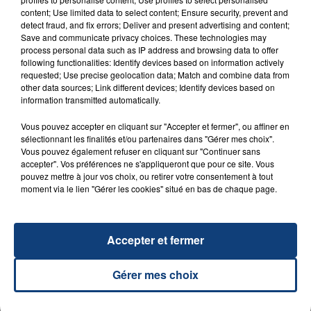
content; Use limited data to select content; Ensure security, prevent and
detect fraud, and fix errors; Deliver and present advertising and content;
Save and communicate privacy choices. These technologies may
process personal data such as IP address and browsing data to offer
following functionalities: Identify devices based on information actively
requested; Use precise geolocation data; Match and combine data from
other data sources; Link different devices; Identify devices based on
information transmitted automatically.
23 juillet 2026
Vous pouvez accepter en cliquant sur "Accepter et fermer", ou affiner en
INCENDIE MORTEL À LENS : UNE FEMME ET
sélectionnant les finalités et/ou partenaires dans "Gérer mes choix".
Vous pouvez également refuser en cliquant sur "Continuer sans
SON BÉBÉ ENTRE LA VIE ET LA...
accepter". Vos préférences ne s'appliqueront que pour ce site. Vous
Un homme s'est immolé par le feu après avoir
pouvez mettre à jour vos choix, ou retirer votre consentement à tout
aspergé sa compagne et leur bébé de trois mois
moment via le lien "Gérer les cookies" situé en bas de chaque page.
d'un liquide inflammable.
Accepter et fermer
Gérer mes choix
20 juillet 2026