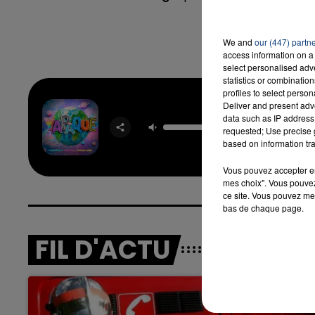
We and
our (447) partn
access information on a 
select personalised ad
statistics or combinatio
profiles to select person
Deliver and present adv
Yapa
data such as IP address 
FARRU
requested; Use precise g
GREEI
based on information tra
STEVE 
Vous pouvez accepter en 
mes choix". Vous pouvez
ce site. Vous pouvez met
bas de chaque page.
FIL D'ACTU