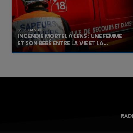
23 juillet 2026
INCENDIE MORTEL À LENS : UNE FEMME
ET SON BÉBÉ ENTRE LA VIE ET LA...
Un homme s'est immolé par le feu après avoir
aspergé sa compagne et leur bébé de trois
mois d'un liquide inflammable.
RAD