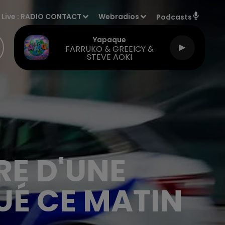
Live :
RADIO CONTACT
Webradios
Podcasts
Yapaque
FARRUKO & GREEICY &
STEVE AOKI
RE D'UNE
É CE MATIN