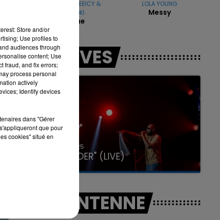
FARRUKO & GREEICY &
LOLA YOUNG
Messy
STEVE AOKI
Yapaque
erest: Store and/or
tising; Use profiles to
7h00 - 11h00
tand audiences through
LES LIVES
LA TEAM DE L'ÉTÉ
personalise content; Use
 fraud, and fix errors;
 may process personal
mation actively
vices; Identify devices
rtenaires dans "Gérer
s'appliqueront que pour
les cookies" situé en
31 janvier 2025
GIMS "SPIDER" (LIVE)
A L'ANTENNE