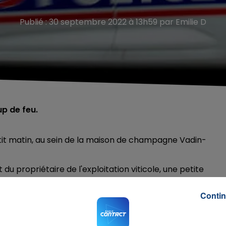
Publié : 30 septembre 2022 à 13h59 par Emilie D
up de feu.
tit matin, au sein de la maison de champagne Vadin-
git du propriétaire de l'exploitation viticole, une petite
Contin
urrette,
a annoncé l’ouverture d’une information judiciair
fet, selon les premiers éléments, il
pourrait s’agir d’
une
 interpellation n’a eu lieu pour le moment.