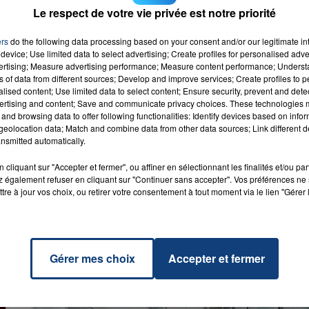
Le respect de votre vie privée est notre priorité
ers
do the following data processing based on your consent and/or our legitimate int
device; Use limited data to select advertising; Create profiles for personalised adver
vertising; Measure advertising performance; Measure content performance; Unders
ns of data from different sources; Develop and improve services; Create profiles to 
alised content; Use limited data to select content; Ensure security, prevent and detect
ertising and content; Save and communicate privacy choices. These technologies
que
and browsing data to offer following functionalities: Identify devices based on infor
KO &
RADIO CONTACT
eolocation data; Match and combine data from other data sources; Link different de
CY &
nsmitted automatically.
AOKI
cliquant sur "Accepter et fermer", ou affiner en sélectionnant les finalités et/ou pa
 également refuser en cliquant sur "Continuer sans accepter". Vos préférences ne 
tre à jour vos choix, ou retirer votre consentement à tout moment via le lien "Gérer 
Gérer mes choix
Accepter et fermer