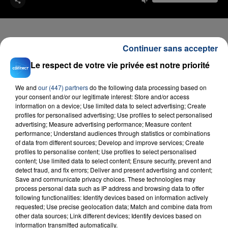
Continuer sans accepter
Le respect de votre vie privée est notre priorité
FIL D'ACTU
We and
our (447) partners
do the following data processing based on
your consent and/or our legitimate interest: Store and/or access
information on a device; Use limited data to select advertising; Create
profiles for personalised advertising; Use profiles to select personalised
advertising; Measure advertising performance; Measure content
performance; Understand audiences through statistics or combinations
of data from different sources; Develop and improve services; Create
profiles to personalise content; Use profiles to select personalised
content; Use limited data to select content; Ensure security, prevent and
23 juillet 2026
detect fraud, and fix errors; Deliver and present advertising and content;
INCENDIE MORTEL À LENS : UNE FEMME ET
Save and communicate privacy choices. These technologies may
SON BÉBÉ ENTRE LA VIE ET LA...
process personal data such as IP address and browsing data to offer
following functionalities: Identify devices based on information actively
Un homme s'est immolé par le feu après avoir
requested; Use precise geolocation data; Match and combine data from
aspergé sa compagne et leur bébé de trois mois
other data sources; Link different devices; Identify devices based on
information transmitted automatically.
d'un liquide inflammable.