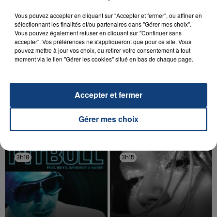
Vous pouvez accepter en cliquant sur "Accepter et fermer", ou affiner en
sélectionnant les finalités et/ou partenaires dans "Gérer mes choix".
Vous pouvez également refuser en cliquant sur "Continuer sans
accepter". Vos préférences ne s'appliqueront que pour ce site. Vous
pouvez mettre à jour vos choix, ou retirer votre consentement à tout
moment via le lien "Gérer les cookies" situé en bas de chaque page.
20 juillet 2026
UNE ADOLESCENTE DEVANT SE FAIRE
OPÉRER DE LA CHEVILLE RESSORT DE LA...
Accepter et fermer
La famille a porté plainte contre la clinique qui a
reconnu sa responsabilité et présenté ses
Gérer mes choix
excuses.
TITRES DIFFUSÉS
3h18
3h18
3h15
3h15