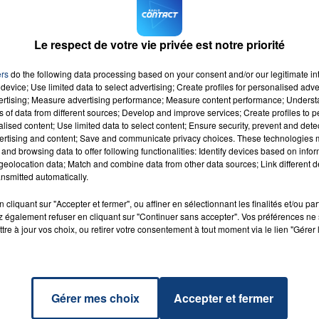
 personnes concernées recevront un code unique par mail
 ouvrira au grand public uniquement en ligne le mardi 21
Le respect de votre vie privée est notre priorité
16h00 - 20h00
 club losc.fr
.
LA TEAM DU WEEK-END
ers
do the following data processing based on your consent and/or our legitimate int
device; Use limited data to select advertising; Create profiles for personalised adver
vertising; Measure advertising performance; Measure content performance; Unders
ns of data from different sources; Develop and improve services; Create profiles to 
alised content; Use limited data to select content; Ensure security, prevent and detect
ertising and content; Save and communicate privacy choices. These technologies
and browsing data to offer following functionalities: Identify devices based on infor
eolocation data; Match and combine data from other data sources; Link different de
nsmitted automatically.
weet
RADIO CONTACT
pe
cliquant sur "Accepter et fermer", ou affiner en sélectionnant les finalités et/ou pa
EFANI
 également refuser en cliquant sur "Continuer sans accepter". Vos préférences ne 
tre à jour vos choix, ou retirer votre consentement à tout moment via le lien "Gérer 
Gérer mes choix
Accepter et fermer