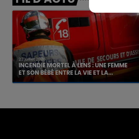
16h00 - 20h00
nd
La Team du Week-end
23 juillet 2026
INCENDIE MORTEL À LENS : UNE FEMME
ET SON BÉBÉ ENTRE LA VIE ET LA...
Un homme s'est immolé par le feu après avoir
aspergé sa compagne et leur bébé de trois
mois d'un liquide inflammable.