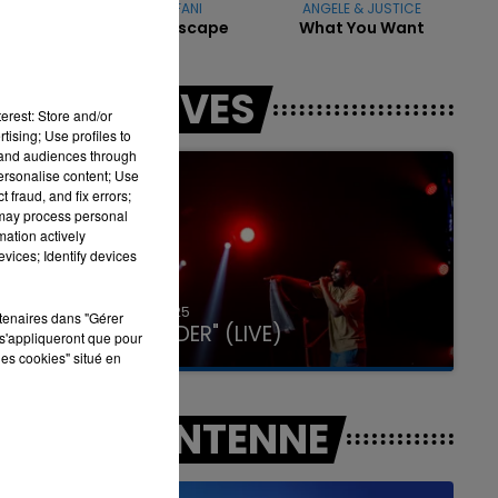
GWEN STEFANI
ANGELE & JUSTICE
The Sweet Escape
What You Want
7h00 - 12h00
LES LIVES
LA TEAM DU WEEK-END
erest: Store and/or
tising; Use profiles to
tand audiences through
personalise content; Use
 fraud, and fix errors;
 may process personal
mation actively
vices; Identify devices
31 janvier 2025
rtenaires dans "Gérer
GIMS "SPIDER" (LIVE)
s'appliqueront que pour
les cookies" situé en
A L'ANTENNE