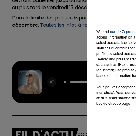
devront patienter jusqu'au lundi 20 décembre. Les
au plus tard le vendredi 17 décembre.
Dans la limite des places disponibles,
la billetterie
7h00 - 12h00
décembre
.
Toutes les infos à retrouver sur le site du
LA TEAM DU WEEK-END
We and
our (447) partn
access information on a 
select personalised ad
statistics or combinatio
profiles to select person
Deliver and present adv
data such as IP address 
requested; Use precise g
based on information tra
The S
Esca
Vous pouvez accepter en 
GWEN ST
mes choix". Vous pouvez
ce site. Vous pouvez met
bas de chaque page.
FIL D'ACTU