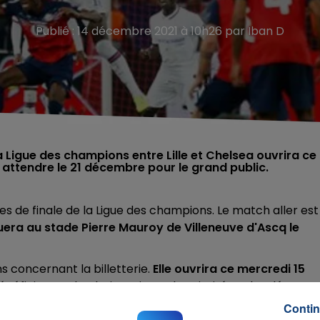
Publié : 14 décembre 2021 à 10h26 par Iban D
 la Ligue des champions entre Lille et Chelsea ouvrira ce
 attendre le 21 décembre pour le grand public.
s de finale de la Ligue des champions. Le match aller est
uera au stade Pierre Mauroy de Villeneuve d'Ascq le
s concernant la billetterie.
Elle ouvrira ce mercredi 15
énéficieront de plusieurs jours de priorité sur les détente
'assister aux trois rencontres de la phase de groupes) q
Contin