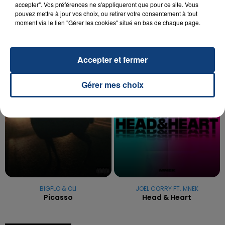
accepter". Vos préférences ne s'appliqueront que pour ce site. Vous
OPÉRER DE LA CHEVILLE RESSORT DE LA...
pouvez mettre à jour vos choix, ou retirer votre consentement à tout
La famille a porté plainte contre la clinique qui a
moment via le lien "Gérer les cookies" situé en bas de chaque page.
reconnu sa responsabilité et présenté ses
excuses.
TITRES DIFFUSÉS
Accepter et fermer
Gérer mes choix
3h55
3h55
3h53
3h53
BIGFLO & OLI
JOEL CORRY FT. MNEK
Picasso
Head & Heart