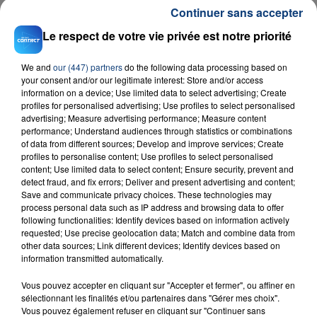
Continuer sans accepter
Le respect de votre vie privée est notre priorité
We and
our (447) partners
do the following data processing based on
your consent and/or our legitimate interest: Store and/or access
information on a device; Use limited data to select advertising; Create
profiles for personalised advertising; Use profiles to select personalised
advertising; Measure advertising performance; Measure content
23 juillet 2026
performance; Understand audiences through statistics or combinations
INCENDIE MORTEL À LENS : UNE FEMME ET
of data from different sources; Develop and improve services; Create
SON BÉBÉ ENTRE LA VIE ET LA...
profiles to personalise content; Use profiles to select personalised
content; Use limited data to select content; Ensure security, prevent and
Un homme s'est immolé par le feu après avoir
detect fraud, and fix errors; Deliver and present advertising and content;
aspergé sa compagne et leur bébé de trois mois
Save and communicate privacy choices. These technologies may
d'un liquide inflammable.
process personal data such as IP address and browsing data to offer
following functionalities: Identify devices based on information actively
requested; Use precise geolocation data; Match and combine data from
other data sources; Link different devices; Identify devices based on
information transmitted automatically.
Vous pouvez accepter en cliquant sur "Accepter et fermer", ou affiner en
sélectionnant les finalités et/ou partenaires dans "Gérer mes choix".
20 juillet 2026
Vous pouvez également refuser en cliquant sur "Continuer sans
UNE ADOLESCENTE DEVANT SE FAIRE