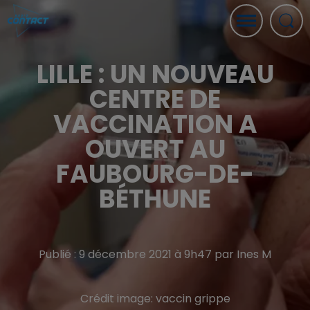
LILLE : UN NOUVEAU
CENTRE DE
VACCINATION A
OUVERT AU
FAUBOURG-DE-
BÉTHUNE
Publié : 9 décembre 2021 à 9h47 par Ines M
Crédit image:
vaccin grippe