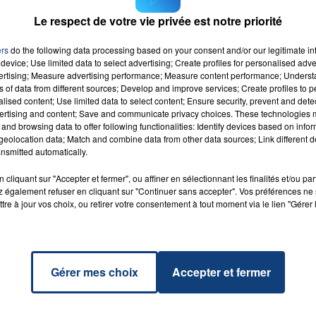
Le respect de votre vie privée est notre priorité
ers
do the following data processing based on your consent and/or our legitimate int
device; Use limited data to select advertising; Create profiles for personalised adver
vertising; Measure advertising performance; Measure content performance; Unders
Boy
RADIO CONTACT
ns of data from different sources; Develop and improve services; Create profiles to 
CE &
alised content; Use limited data to select content; Ensure security, prevent and detect
PAUL
ertising and content; Save and communicate privacy choices. These technologies
and browsing data to offer following functionalities: Identify devices based on infor
eolocation data; Match and combine data from other data sources; Link different de
nsmitted automatically.
cliquant sur "Accepter et fermer", ou affiner en sélectionnant les finalités et/ou pa
 également refuser en cliquant sur "Continuer sans accepter". Vos préférences ne 
tre à jour vos choix, ou retirer votre consentement à tout moment via le lien "Gérer 
Gérer mes choix
Accepter et fermer