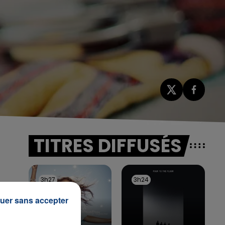
TITRES DIFFUSÉS
3h27
3h27
3h24
3h24
uer sans accepter