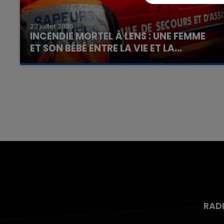
23 juillet 2026
INCENDIE MORTEL À LENS : UNE FEMME
ET SON BÉBÉ ENTRE LA VIE ET LA...
Un homme s'est immolé par le feu après avoir
aspergé sa compagne et leur bébé de trois
mois d'un liquide inflammable.
RAD