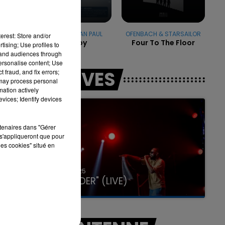
BEYONCE & SEAN PAUL
OFENBACH & STARSAILOR
erest: Store and/or
Baby Boy
Four To The Floor
tising; Use profiles to
7h00 - 11h00
LA TEAM DE L'ÉTÉ
tand audiences through
personalise content; Use
LES LIVES
 fraud, and fix errors;
 may process personal
mation actively
vices; Identify devices
rtenaires dans "Gérer
s'appliqueront que pour
les cookies" situé en
31 janvier 2025
GIMS "SPIDER" (LIVE)