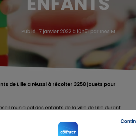
ENFANTS
Publié : 7 janvier 2022 à 10h51 par Ines M
ts de Lille a réussi à récolter 3258 jouets pour
eil municipal des enfants de la ville de Lille durant
âce à la centaine de jeunes qui composent le conseil
Contin
ise ont participé à l'opération. Les dons seront distribués
tal.