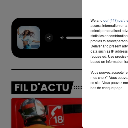
We and
our (447) partn
access information on a 
select personalised ad
Baby 
statistics or combinatio
BEYON
profiles to select person
SEAN 
Deliver and present adv
data such as IP address 
requested; Use precise g
based on information tra
Vous pouvez accepter en 
mes choix". Vous pouvez
ce site. Vous pouvez met
FIL D'ACTU
bas de chaque page.