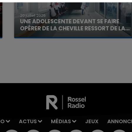
20 juillet 2026
UNE ADOLESCENTE DEVANT SE FAIRE
OPÉRER DE LA CHEVILLE RESSORT DE LA...
La famille a porté plainte contre la clinique qui a
reconnu sa responsabilité et présenté ses
excuses.
7h00 - 11h00
La Team de l'été
IO
ACTUS
MÉDIAS
JEUX
ANNONC