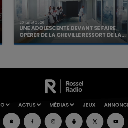
20 juillet 2026
UNE ADOLESCENTE DEVANT SE FAIRE
OPÉRER DE LA CHEVILLE RESSORT DE LA...
La famille a porté plainte contre la clinique qui a
reconnu sa responsabilité et présenté ses
excuses.
IO
ACTUS
MÉDIAS
JEUX
ANNONC