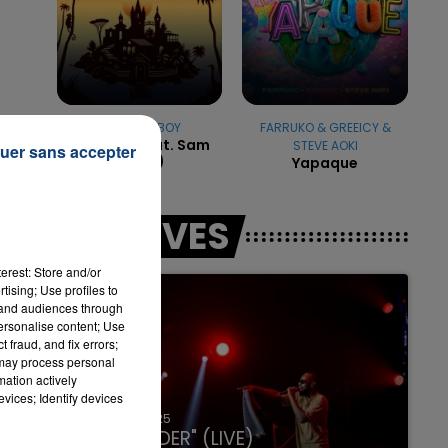
NAUGHTY BOY
FARRUKO & GREEICY &
La La La (feat. Sam
STEVE AOKI
uer sans accepter
du
Smith)
Yapaque
LES LIVES
erest: Store and/or
tising; Use profiles to
tand audiences through
personalise content; Use
 fraud, and fix errors;
 may process personal
ls
mation actively
vices; Identify devices
31 janvier 2025
GIMS "SPIDER" (LIVE)