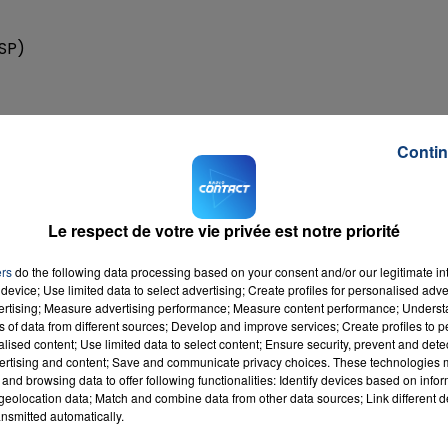
ESP)
atchs retour les 12 et 13 avril. On connaît également les
Contin
orieuse entre Chelsea et le Real rencontrera le vainqueur 
Villarreal ou le Bayern sera opposé au gagnant entre
Le respect de votre vie privée est notre priorité
'aller, et 3 et 4 mai pour le retour.
ers
do the following data processing based on your consent and/or our legitimate int
device; Use limited data to select advertising; Create profiles for personalised adver
N LIGUE EUROPA
vertising; Measure advertising performance; Measure content performance; Unders
ns of data from different sources; Develop and improve services; Create profiles to 
yon affrontera les Londoniens de West Ham en quarts de
alised content; Use limited data to select content; Ensure security, prevent and detect
ertising and content; Save and communicate privacy choices. These technologies
ent retrouver le FC Barcelone en demi-finale si les Espagno
and browsing data to offer following functionalities: Identify devices based on infor
eolocation data; Match and combine data from other data sources; Link different de
nsmitted automatically.
rseille jouera contre le PAOK Salonique, 2ème du