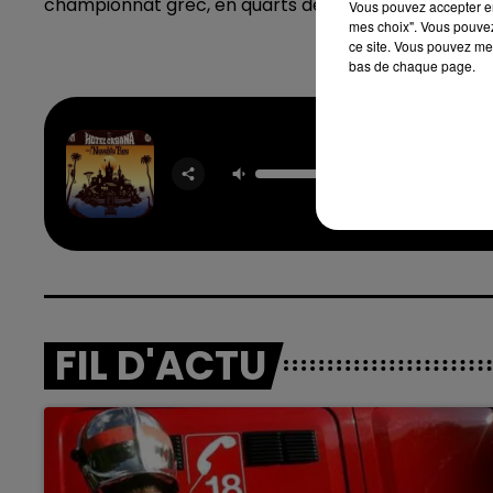
championnat grec, en quarts de finale.
Vous pouvez accepter en 
mes choix". Vous pouvez
ce site. Vous pouvez met
bas de chaque page.
La La La 
Sam Sm
NAUGHT
FIL D'ACTU