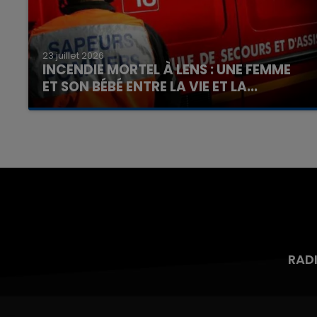
23 juillet 2026
INCENDIE MORTEL À LENS : UNE FEMME
ET SON BÉBÉ ENTRE LA VIE ET LA...
Un homme s'est immolé par le feu après avoir
aspergé sa compagne et leur bébé de trois
mois d'un liquide inflammable.
RAD