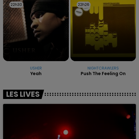
22h30
22h30
22h26
22h26
USHER
NIGHTCRAWLERS
Yeah
Push The Feeling On
LES LIVES