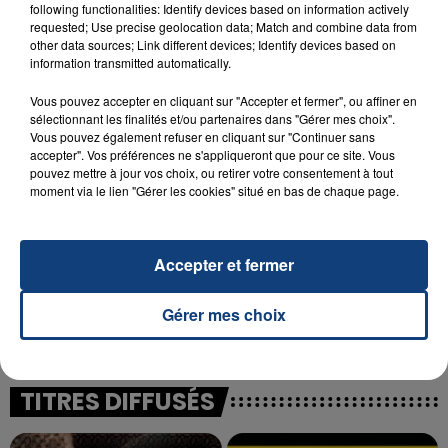
following functionalities: Identify devices based on information actively
23 juillet 2026
requested; Use precise geolocation data; Match and combine data from
INCENDIE MORTEL À LENS : UNE FEMME ET
other data sources; Link different devices; Identify devices based on
SON BÉBÉ ENTRE LA VIE ET LA...
information transmitted automatically.
Un homme s'est immolé par le feu après avoir
Vous pouvez accepter en cliquant sur "Accepter et fermer", ou affiner en
aspergé sa compagne et leur bébé de trois mois
sélectionnant les finalités et/ou partenaires dans "Gérer mes choix".
d'un liquide inflammable.
Vous pouvez également refuser en cliquant sur "Continuer sans
accepter". Vos préférences ne s'appliqueront que pour ce site. Vous
pouvez mettre à jour vos choix, ou retirer votre consentement à tout
moment via le lien "Gérer les cookies" situé en bas de chaque page.
Accepter et fermer
20 juillet 2026
UNE ADOLESCENTE DEVANT SE FAIRE
OPÉRER DE LA CHEVILLE RESSORT DE LA...
Gérer mes choix
La famille a porté plainte contre la clinique qui a
reconnu sa responsabilité et présenté ses
excuses.
TITRES DIFFUSÉS