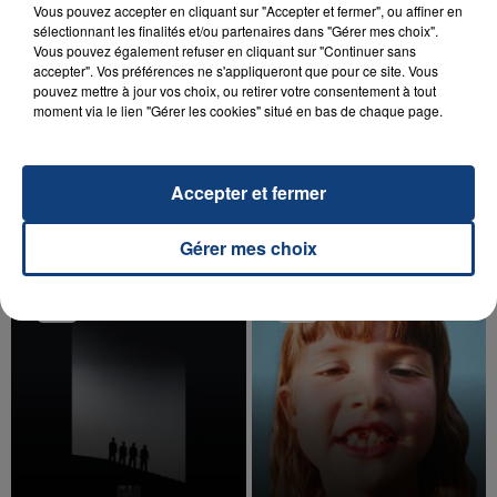
Vous pouvez accepter en cliquant sur "Accepter et fermer", ou affiner en
sélectionnant les finalités et/ou partenaires dans "Gérer mes choix".
Vous pouvez également refuser en cliquant sur "Continuer sans
accepter". Vos préférences ne s'appliqueront que pour ce site. Vous
pouvez mettre à jour vos choix, ou retirer votre consentement à tout
20 juillet 2026
moment via le lien "Gérer les cookies" situé en bas de chaque page.
UNE ADOLESCENTE DEVANT SE FAIRE
OPÉRER DE LA CHEVILLE RESSORT DE LA...
La famille a porté plainte contre la clinique qui a
Accepter et fermer
reconnu sa responsabilité et présenté ses
excuses.
TITRES DIFFUSÉS
Gérer mes choix
14h35
14h35
14h29
14h29