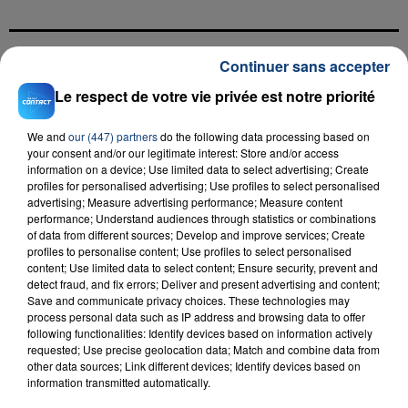
Continuer sans accepter
FIL D'ACTU
Le respect de votre vie privée est notre priorité
We and
our (447) partners
do the following data processing based on
your consent and/or our legitimate interest: Store and/or access
information on a device; Use limited data to select advertising; Create
profiles for personalised advertising; Use profiles to select personalised
advertising; Measure advertising performance; Measure content
performance; Understand audiences through statistics or combinations
of data from different sources; Develop and improve services; Create
profiles to personalise content; Use profiles to select personalised
23 juillet 2026
content; Use limited data to select content; Ensure security, prevent and
INCENDIE MORTEL À LENS : UNE FEMME ET
detect fraud, and fix errors; Deliver and present advertising and content;
SON BÉBÉ ENTRE LA VIE ET LA...
Save and communicate privacy choices. These technologies may
process personal data such as IP address and browsing data to offer
Un homme s'est immolé par le feu après avoir
following functionalities: Identify devices based on information actively
aspergé sa compagne et leur bébé de trois mois
requested; Use precise geolocation data; Match and combine data from
d'un liquide inflammable.
other data sources; Link different devices; Identify devices based on
information transmitted automatically.