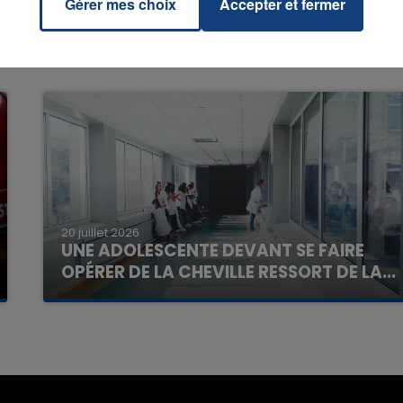
Gérer mes choix
Accepter et fermer
7h00 - 11h00
La Team de l'été
20 juillet 2026
UNE ADOLESCENTE DEVANT SE FAIRE
OPÉRER DE LA CHEVILLE RESSORT DE LA...
La famille a porté plainte contre la clinique qui a
reconnu sa responsabilité et présenté ses
excuses.