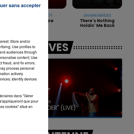
uer sans accepter
TEMPER CITY
SHAWN MENDES
Self Aware
There's Nothing
Holdin' Me Back
7h00 - 11h00
LA TEAM DE L'ÉTÉ
erest: Store and/or
LES LIVES
tising; Use profiles to
tand audiences through
personalise content; Use
 fraud, and fix errors;
 may process personal
mation actively
vices; Identify devices
rtenaires dans "Gérer
s'appliqueront que pour
31 janvier 2025
GIMS "SPIDER" (LIVE)
les cookies" situé en