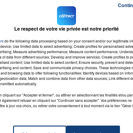
Contin
ectif médecins pour demain.
t, mais à la seule et unique condition que les médecins
harge de patients supplémentaires et assurer davantage
Le respect de votre vie privée est notre priorité
 en grève ce mardi
, "l'accès direct" sans prescription
ers
do the following data processing based on your consent and/or our legitimate int
device; Use limited data to select advertising; Create profiles for personalised adver
orthophonistes etc... Une proposition de loi, sera
vertising; Measure advertising performance; Measure content performance; Unders
ns of data from different sources; Develop and improve services; Create profiles to 
alised content; Use limited data to select content; Ensure security, prevent and detect
ertising and content; Save and communicate privacy choices. These technologies
and browsing data to offer following functionalities: Identify devices based on infor
eolocation data; Match and combine data from other data sources; Link different de
nsmitted automatically.
s Te
cliquant sur "Accepter et fermer", ou affiner en sélectionnant les finalités et/ou pa
era
RADIO CONTACT
 également refuser en cliquant sur "Continuer sans accepter". Vos préférences ne 
ido
tre à jour vos choix, ou retirer votre consentement à tout moment via le lien "Gérer 
L G