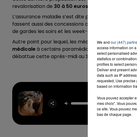
revalorisation de
30 à 50 euros notamment
le coll
L’assurance maladie s’est dite prête à faire un effor
fassent aussi des concessions comme la prise en c
de gardes les soirs et les week-ends.
Autre point pour lequel, les médecins libéraux sont
We and
our (447) partn
access information on a 
médicale
à certains paramédicaux comme les kinés, 
select personalised ad
débattue cette après-midi au Sénat.
statistics or combinatio
profiles to select person
Deliver and present adv
data such as IP address 
requested; Use precise g
based on information tra
Si Ante
Vous pouvez accepter en 
Hubi
mes choix". Vous pouvez
Conoc
ce site. Vous pouvez met
KARO
bas de chaque page.