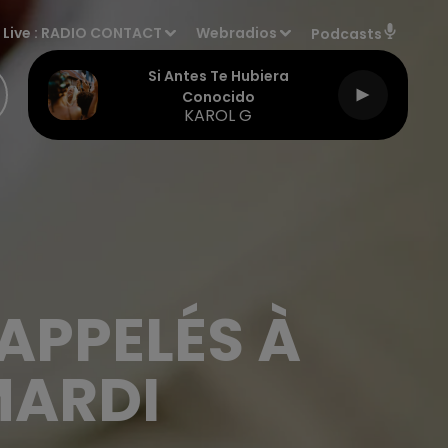
Live :
RADIO CONTACT
Webradios
Podcasts
Si Antes Te Hubiera
Conocido
KAROL G
APPELÉS À
MARDI