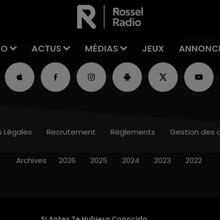
IO
ACTUS
MÉDIAS
JEUX
ANNONC
s Légales
Recrutement
Règlements
Gestion des 
Archives
2026
2025
2024
2023
2022
Si Antes Te Hubiera Conocido