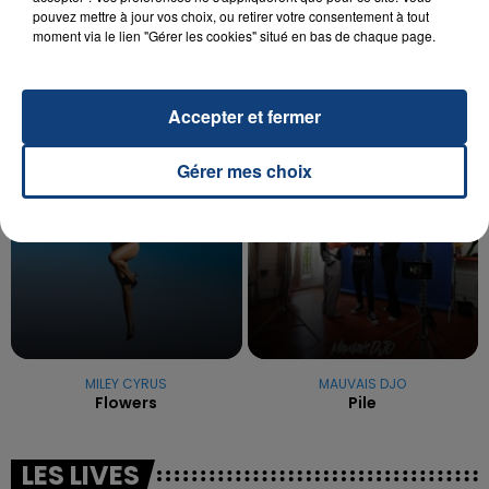
pouvez mettre à jour vos choix, ou retirer votre consentement à tout
La famille a porté plainte contre la clinique qui a
moment via le lien "Gérer les cookies" situé en bas de chaque page.
reconnu sa responsabilité et présenté ses
excuses.
TITRES DIFFUSÉS
Accepter et fermer
23h47
23h47
23h45
23h45
Gérer mes choix
MILEY CYRUS
MAUVAIS DJO
Flowers
Pile
LES LIVES