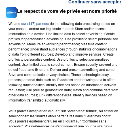
Continuer sans accepter
Le respect de votre vie privée est notre priorité
We and
our (447) partners
do the following data processing based on
your consent and/or our legitimate interest: Store and/or access
information on a device; Use limited data to select advertising; Create
profiles for personalised advertising; Use profiles to select personalised
23 juillet 2026
advertising; Measure advertising performance; Measure content
INCENDIE MORTEL À LENS : UNE FEMME ET
performance; Understand audiences through statistics or combinations
SON BÉBÉ ENTRE LA VIE ET LA...
of data from different sources; Develop and improve services; Create
profiles to personalise content; Use profiles to select personalised
Un homme s'est immolé par le feu après avoir
content; Use limited data to select content; Ensure security, prevent and
aspergé sa compagne et leur bébé de trois mois
detect fraud, and fix errors; Deliver and present advertising and content;
Save and communicate privacy choices. These technologies may
d'un liquide inflammable.
process personal data such as IP address and browsing data to offer
following functionalities: Identify devices based on information actively
requested; Use precise geolocation data; Match and combine data from
other data sources; Link different devices; Identify devices based on
information transmitted automatically.
Vous pouvez accepter en cliquant sur "Accepter et fermer", ou affiner en
20 juillet 2026
sélectionnant les finalités et/ou partenaires dans "Gérer mes choix".
UNE ADOLESCENTE DEVANT SE FAIRE
Vous pouvez également refuser en cliquant sur "Continuer sans
OPÉRER DE LA CHEVILLE RESSORT DE LA...
accepter". Vos préférences ne s'appliqueront que pour ce site. Vous