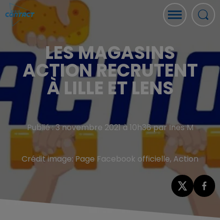
LES MAGASINS
ACTION RECRUTENT
À LILLE ET LENS
Publié : 3 novembre 2021 à 10h36 par Ines M
Crédit image:
Page Facebook officielle, Action