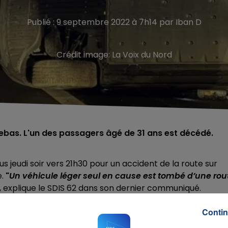
Publié : 9 septembre 2022 à 7h14 par Iban D
Crédit image:
La Voix du Nord
rebas. L'un des passagers âgé de 31 ans est décédé.
s jeudi soir vers 21h30 pour un accident de la route sur
e.
"
Un véhicule léger seul en cause est tombé d’une rou
, explique le SDIS 62 dans son dernier communiqué.
au volant d'une Volkswagen aurait perdu le contrôle de 
Contin
 l'A21. Le véhicule a terminé sa route, couché sur le flanc, s