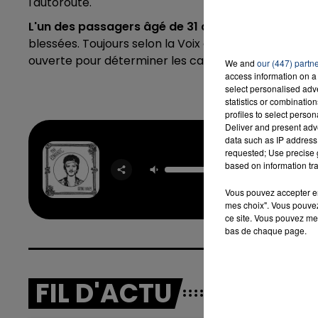
l'autoroute.
L'un des passagers âgé de 31 ans est décédé
, de
blessées. Toujours selon la Voix du Nord, les trois vi
ouverte pour déterminer les causes précises de l'ac
We and
our (447) partn
access information on a 
select personalised ad
statistics or combinatio
profiles to select person
Deliver and present adv
data such as IP address 
requested; Use precise g
I Just 
based on information tra
BRUNO 
Vous pouvez accepter en 
mes choix". Vous pouvez
ce site. Vous pouvez met
bas de chaque page.
FIL D'ACTU