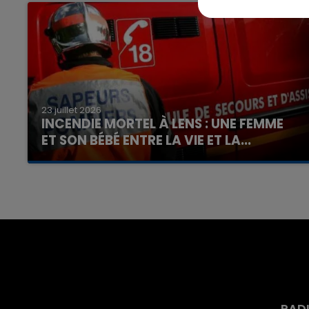
23 juillet 2026
INCENDIE MORTEL À LENS : UNE FEMME
ET SON BÉBÉ ENTRE LA VIE ET LA...
Un homme s'est immolé par le feu après avoir
aspergé sa compagne et leur bébé de trois
mois d'un liquide inflammable.
RAD