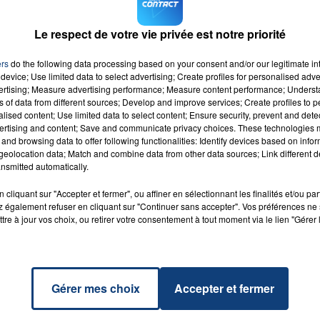
ux autres personnes de 29 et 31 ans ont été légèrement
Le respect de votre vie privée est notre priorité
ctimes se rendaient sur leur lieu de travail. Une enquête a 
cident.
ers
do the following data processing based on your consent and/or our legitimate int
device; Use limited data to select advertising; Create profiles for personalised adver
vertising; Measure advertising performance; Measure content performance; Unders
ns of data from different sources; Develop and improve services; Create profiles to 
alised content; Use limited data to select content; Ensure security, prevent and detect
ertising and content; Save and communicate privacy choices. These technologies
and browsing data to offer following functionalities: Identify devices based on infor
eolocation data; Match and combine data from other data sources; Link different de
Might
RADIO CONTACT
nsmitted automatically.
MARS
cliquant sur "Accepter et fermer", ou affiner en sélectionnant les finalités et/ou pa
 également refuser en cliquant sur "Continuer sans accepter". Vos préférences ne 
tre à jour vos choix, ou retirer votre consentement à tout moment via le lien "Gérer 
Gérer mes choix
Accepter et fermer