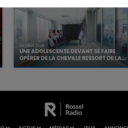
20 juillet 2026
7h00 - 11h00
UNE ADOLESCENTE DEVANT SE FAIRE
La Team de l'été
OPÉRER DE LA CHEVILLE RESSORT DE LA...
La famille a porté plainte contre la clinique qui a
reconnu sa responsabilité et présenté ses
excuses.
IO
ACTUS
MÉDIAS
JEUX
ANNONC