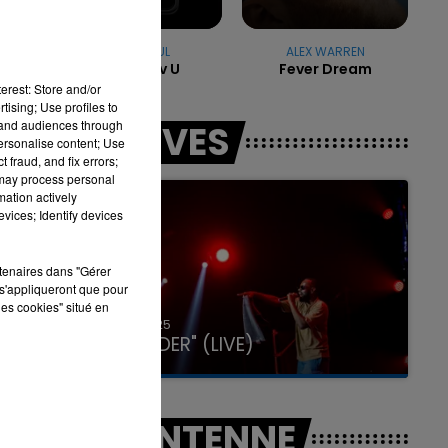
SEAN PAUL
ALEX WARREN
été
Got 2 Luv U
Fever Dream
7h00 - 11h00
LA TEAM DE L'ÉTÉ
erest: Store and/or
tising; Use profiles to
tand audiences through
LES LIVES
personalise content; Use
 fraud, and fix errors;
 may process personal
mation actively
vices; Identify devices
rtenaires dans "Gérer
s'appliqueront que pour
les cookies" situé en
31 janvier 2025
GIMS "SPIDER" (LIVE)
A L'ANTENNE